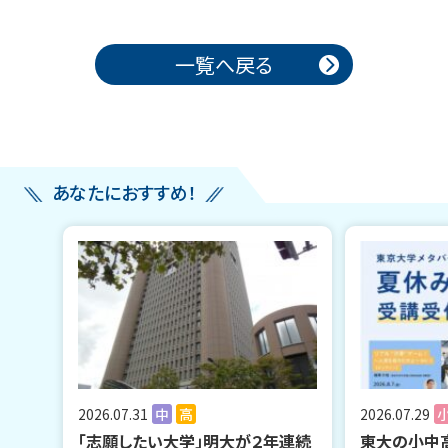
投稿ナビゲーション
一覧へ戻る
あなたにおすすめ！
2026.07.31
中
高
2026.07.29
「志願したい大学」明大が２年連続
東大の小中