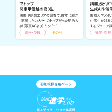
でトップ
講座」受付
関東甲信越の高3生
生成AIや渋
関東甲信越エリアの調査で、昨年に続き
東京大学メタ
「志願したい大学」のトップだった明治大
中高生を対象
学（写真ACより） リク […]
するジュニア講
進学・受験
その他
進学・受験
参加校様専用ページ