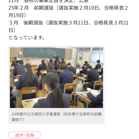
11月 各校の募集定員を決定、公表
25年２月 前期選抜（選抜実施２月10日、合格発表２
月19日）
３月 後期選抜（選抜実施３月11日、合格発表３月21
日）
となっています。
24年度の公立高校入学者選抜（松本県ケ丘高校の前期
選抜で）
進学・受験