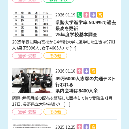
2026.01.19
幼
小
中
高
県勢大学進学率 50.9%で過去
最高を更新
25年度学校基本調査
2025年春に県内高校から4年制大学に進学した生徒は9701
人（男子5096人、女子4605人）で […]
進学・受験
その他
2026.01.18
小
中
高
49万6000人志願の共通テスト
行われる
県内会場は8400人余
問題・解答用紙の配布を緊張した面持ちで待つ受験生（1月
17日、長野県立大学会場で） […]
進学・受験
その他
2025.12.25
小
中
高