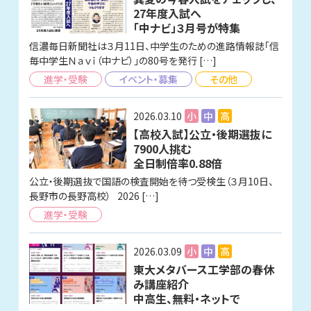
27年度入試へ
「中ナビ」３月号が特集
信濃毎日新聞社は３月11日、中学生のための進路情報誌「信
毎中学生Ｎａｖｉ（中ナビ）」の80号を発行 […]
進学・受験
イベント・募集
その他
2026.03.10
小
中
高
【高校入試】公立・後期選抜に
7900人挑む
全日制倍率0.88倍
公立・後期選抜で国語の検査開始を待つ受検生（３月10日、
長野市の長野高校） 2026 […]
進学・受験
2026.03.09
小
中
高
東大メタバース工学部の春休
み講座紹介
中高生、無料・ネットで