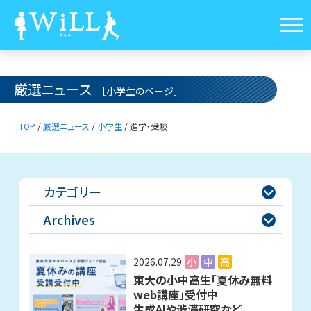
厳選ニュース
［小学生のページ］
TOP
/
厳選ニュース
/
小学生
/
進学・受験
カテゴリー

Archives

2026.07.29
小
中
高
東大の小中高生「夏休み無料
web講座」受付中
生成AIや渋滞研究など