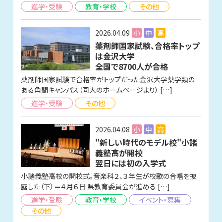
進学・受験
教育・学校
その他
2026.04.09
小
中
高
薬剤師国家試験、合格率トップ
は金沢大学
全国で8700人が合格
薬剤師国家試験で合格率がトップだった金沢大学薬学類の
ある角間キャンパス（同大のホームページより） […]
進学・受験
その他
2026.04.08
小
中
高
"新しい時代のモデル校"小諸
義塾高が開校
翌日には初の入学式
小諸義塾高校の開校式。音楽科２、３年生が校歌の合唱を披
露した（下）＝４月６日 県教育委員会が進める […]
進学・受験
教育・学校
イベント・募集
その他