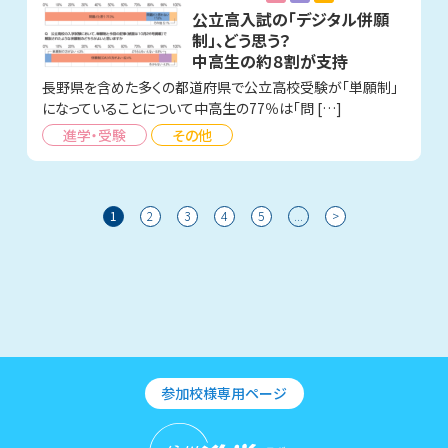
公立高入試の「デジタル併願
制」、どう思う？
中高生の約８割が支持
長野県を含めた多くの都道府県で公立高校受験が「単願制」
になっていることについて中高生の77％は「問 […]
進学・受験
その他
1
2
3
4
5
...
>
参加校様専用ページ