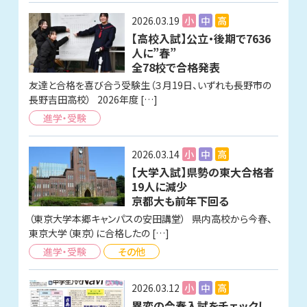
2026.03.19
小
中
高
【高校入試】公立・後期で7636
人に”春”
全78校で合格発表
友達と合格を喜び合う受験生（３月19日、いずれも長野市の
長野吉田高校） 2026年度 […]
進学・受験
2026.03.14
小
中
高
【大学入試】県勢の東大合格者
19人に減少
京都大も前年下回る
（東京大学本郷キャンパスの安田講堂） 県内高校から今春、
東京大学（東京）に合格したの […]
進学・受験
その他
2026.03.12
小
中
高
異変の今春入試をチェックし、