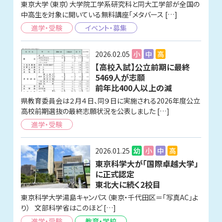
東京大学（東京）大学院工学系研究科と同大工学部が全国の
中高生を対象に開いている無料講座「メタバース […]
進学・受験
イベント・募集
2026.02.05
小
中
高
【高校入試】公立前期に最終
5469人が志願
前年比400人以上の減
県教育委員会は２月４日、同９日に実施される2026年度公立
高校前期選抜の最終志願状況を公表しました […]
進学・受験
2026.01.25
幼
小
中
高
東京科学大が「国際卓越大学」
に正式認定
東北大に続く2校目
東京科学大学湯島キャンパス（東京・千代田区＝「写真AC」よ
り） 文部科学省はこのほど […]
進学・受験
教育・学校