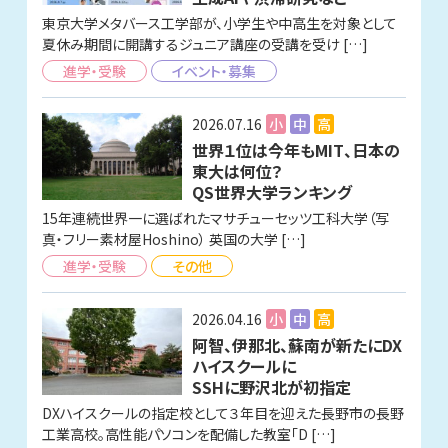
東京大学メタバース工学部が、小学生や中高生を対象として
夏休み期間に開講するジュニア講座の受講を受け […]
進学・受験
イベント・募集
2026.07.16
小
中
高
世界１位は今年もMIT、日本の
東大は何位？
QS世界大学ランキング
15年連続世界一に選ばれたマサチューセッツ工科大学（写
真・フリー素材屋Hoshino） 英国の大学 […]
進学・受験
その他
2026.04.16
小
中
高
阿智、伊那北、蘇南が新たにDX
ハイスクールに
SSHに野沢北が初指定
DXハイスクールの指定校として３年目を迎えた長野市の長野
工業高校。高性能パソコンを配備した教室「D […]