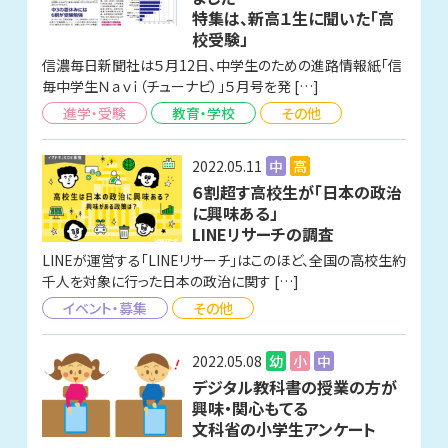
特集は、新高１生に聞いた「高
校受験」
信濃毎日新聞社は５月12日、中学生のための進路情報紙「信
毎中学生Ｎａｖｉ（チューナビ）」５月号を発 […]
進学・受験
教育・学校
その他
2022.05.11
中
高
６割超す高校生が「日本の政治
に興味ある」
LINEリサーチの調査
LINEが運営する「LINEリサーチ」はこのほど、全国の高校生約
千人を対象に行った日本の政治に関す […]
イベント・募集
その他
2022.05.08
幼
小
中
デジタル教科書の授業の方が
興味・関心もてる
文科省の小学生アンケート