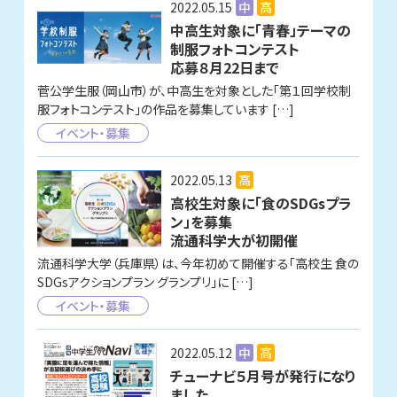
2022.05.15
中
高
中高生対象に「青春」テーマの
制服フォトコンテスト
応募８月22日まで
菅公学生服（岡山市）が、中高生を対象とした「第１回学校制
服フォトコンテスト」の作品を募集しています […]
イベント・募集
2022.05.13
高
高校生対象に「食のSDGsプラ
ン」を募集
流通科学大が初開催
流通科学大学（兵庫県）は、今年初めて開催する「高校生 食の
SDGsアクションプラン グランプリ」に […]
イベント・募集
2022.05.12
中
高
チューナビ５月号が発行になり
ました