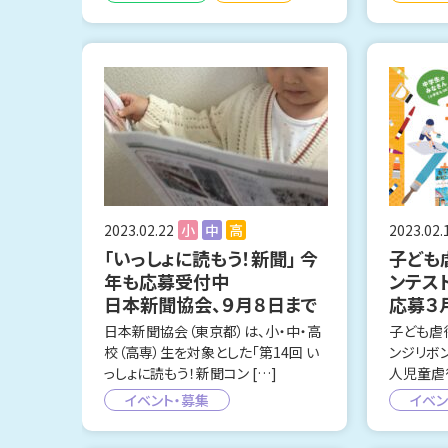
2023.02.22
小
中
高
2023.02.
「いっしょに読もう！新聞」 今
子ども
年も応募受付中
ンテス
日本新聞協会、９月８日まで
応募３
日本新聞協会（東京都）は、小・中・高
子ども虐
校（高専）生を対象とした「第14回 い
ンジリボ
っしょに読もう！新聞コン […]
人児童虐
イベント・募集
イベン