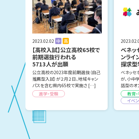
2023.02.02
中
高
2023.02.
【高校入試】公立高校65校で
ベネッ
前期選抜行われる
ンライ
5713人が出願
探求型
公立高校の2023年度前期選抜（自己
ベネッセ
推薦型入試）が２月２日、地域キャン
が、小中
パスを含む県内65校で実施さ […]
話型のオン
進学・受験
教育・
イベン