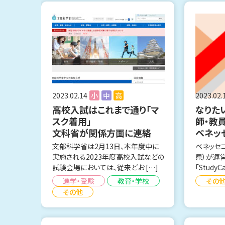
2023.02.14
小
中
高
2023.02.
高校入試はこれまで通り「マ
なりた
スク着用」
師・教
文科省が関係方面に連絡
ベネッ
文部科学省は2月13日、本年度中に
ベネッセ
実施される2023年度高校入試などの
県）が運
試験会場においては、従来どお […]
「Study
進学・受験
教育・学校
その
その他