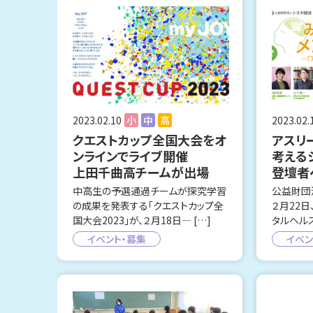
2023.02.10
小
中
高
2023.02.
クエストカップ全国大会をオ
アスリ
ンラインでライブ開催
考える
上田千曲高チームが出場
登壇者
中高生の予選通過チームが探究学習
公益財団
の成果を発表する「クエストカップ全
２月22日
国大会2023」が、２月18日― […]
タルヘルス
イベント・募集
イベン