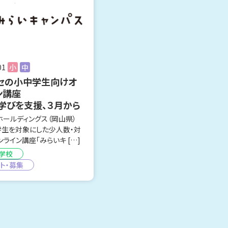
01
小
中
セの小中学生向けオ
ン講座
学びを支援、３月から
ホールディングス（岡山県）
学生を対象にした少人数・対
ライン講座「みらいキ […]
学校
ト・募集