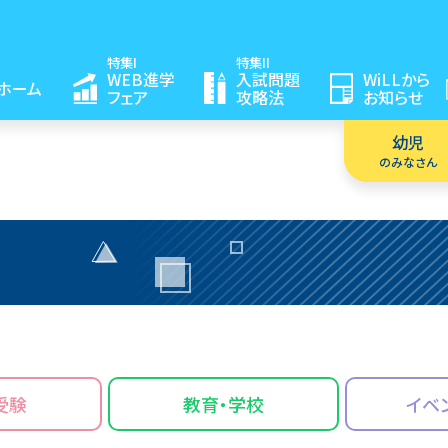
特集I
特集II
WEB進学
入試問題
WiLLから
ホーム
フェア
攻略法
お知らせ
幼児
のみなさん
受験
教育・学校
イベ