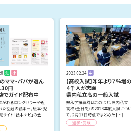
28
幼
小
2023.02.24
中
人のママ・パパが選ん
【高校入試】昨年より７％増
130冊
４千人が志願
店でガイド配布中
県内私立高の一般入試
継がれるロングセラーや近
県私学振興課はこのほど、県内私立
れた話題の絵本－。絵本・児
高校（全日制）の2023年度入試につ
報サイト「絵本ナビ」の会
て、２月17日時点でまとめた […]
進学・受験
他