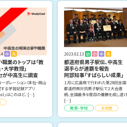
14
中
高
2023.02.13
幼
小
中
高
い職業のトップは「教
都道府県男子駅伝、中高生
員・大学教授」
選手らが連覇を報告
セが中高生に調査
阿部知事「すばらしい成果」
コーポレーション（本社・岡山
１月に広島県で行われた第28回全国
営する学習記録アプリ
都道府県対抗男子駅伝で２大会連
Cast」はこのほど、 […]
続、全国最多９度目の優勝を成し遂
[…]
他
教育・学校
その他