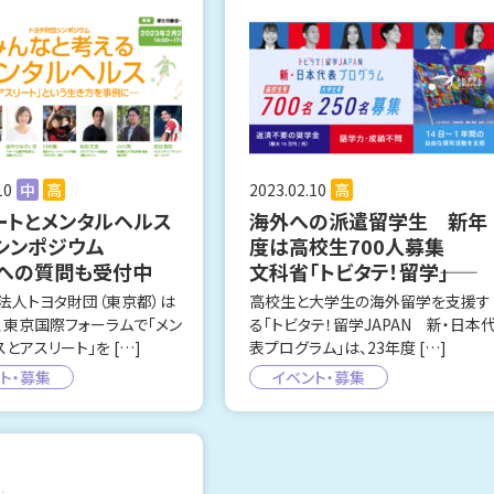
10
中
高
2023.02.10
高
ートとメンタルヘルス
海外への派遣留学生 新年
シンポジウム
度は高校生700人募集
への質問も受付中
文科省「トビタテ！留学――」
法人トヨタ財団（東京都）は
高校生と大学生の海外留学を支援す
、東京国際フォーラムで「メン
る「トビタテ！留学JAPAN 新・日本
とアスリート」を […]
表プログラム」は、23年度 […]
ト・募集
イベント・募集