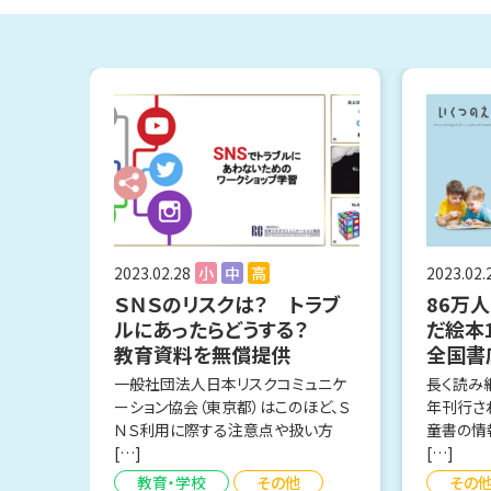
2023.02.28
小
中
高
2023.02.
ＳＮＳのリスクは？ トラブ
86万
ルにあったらどうする？
だ絵本
教育資料を無償提供
全国書
一般社団法人日本リスクコミュニケ
長く読み
ーション協会（東京都）はこのほど、Ｓ
年刊行さ
ＮＳ利用に際する注意点や扱い方
童書の情
[…]
[…]
教育・学校
その他
その