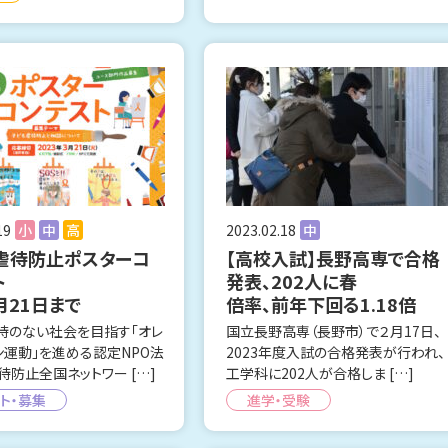
19
小
中
高
2023.02.18
中
虐待防止ポスターコ
【高校入試】長野高専で合格
ト
発表、202人に春
月21日まで
倍率、前年下回る1.18倍
待のない社会を目指す「オレ
国立長野高専（長野市）で２月17日、
ン運動」を進める認定NPO法
2023年度入試の合格発表が行われ、
待防止全国ネットワー […]
工学科に202人が合格しま […]
ト・募集
進学・受験