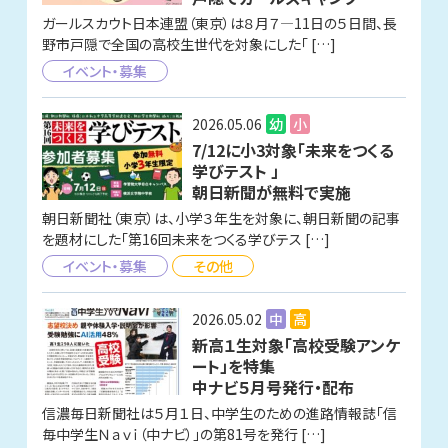
ガールスカウト日本連盟（東京）は８月７—11日の５日間、長
野市戸隠で全国の高校生世代を対象にした「 […]
イベント・募集
2026.05.06
幼
小
7/12に小3対象「未来をつくる
学びテスト 」
朝日新聞が無料で実施
朝日新聞社（東京）は、小学３年生を対象に、朝日新聞の記事
を題材にした「第16回未来をつくる学びテス […]
イベント・募集
その他
2026.05.02
中
高
新高１生対象「高校受験アンケ
ート」を特集
中ナビ５月号発行・配布
信濃毎日新聞社は５月１日、中学生のための進路情報誌「信
毎中学生Ｎａｖｉ（中ナビ）」の第81号を発行 […]