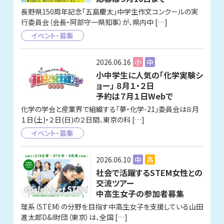
長野県150周年記念「五島慶太」中学生作文コンクールの実
行委員会（会長・阿部守一県知事）が、県内中 […]
イベント・募集
2026.06.16
小
中
小中学生に人気の「化学実験シ
ョー」 ８月１・２日
予約は７月１日Webで
化学の学会と産業界で組織する「夢・化学-21」委員会は８月
１日(土)・２日(日)の２日間、東京の科 […]
イベント・募集
2026.06.10
中
高
社会で活躍するSTEM女性との
交流ツアー
中高生女子の参加者募集
理系（STEM）の分野を目指す中高生女子を支援している山田
進太郎D&I財団（東京）は、全国 […]