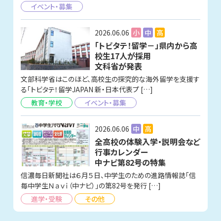
イベント・募集
2026.06.06
小
中
高
「トビタテ！留学－」県内から高
校生17人が採用
文科省が発表
文部科学省はこのほど、高校生の探究的な海外留学を支援す
る「トビタテ！留学JAPAN 新・日本代表プ […]
教育・学校
イベント・募集
2026.06.06
中
高
全高校の体験入学・説明会など
行事カレンダー
中ナビ第82号の特集
信濃毎日新聞社は６月５日、中学生のための進路情報誌「信
毎中学生Ｎａｖｉ（中ナビ）」の第82号を発行 […]
進学・受験
その他