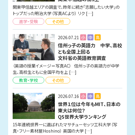
関東甲信越エリアの調査で、昨年に続き「志願したい大学」の
トップだった明治大学（写真ACより） リク […]
進学・受験
その他
2026.07.21
小
中
高
信州っ子の英語力 中学、高校
とも全国上回る
文科省の英語教育調査
（英語の授業イメージ＝写真AC） 信州っ子の英語力が中学
生、高校生ともに全国平均を上 […]
教育・学校
その他
2026.07.16
小
中
高
世界１位は今年もMIT、日本の
東大は何位？
QS世界大学ランキング
15年連続世界一に選ばれたマサチューセッツ工科大学（写
真・フリー素材屋Hoshino） 英国の大学 […]