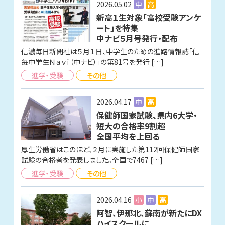
2026.05.02
中
高
新高１生対象「高校受験アンケ
ート」を特集
中ナビ５月号発行・配布
信濃毎日新聞社は５月１日、中学生のための進路情報誌「信
毎中学生Ｎａｖｉ（中ナビ）」の第81号を発行 […]
進学・受験
その他
2026.04.17
中
高
保健師国家試験、県内6大学・
短大の合格率9割超
全国平均を上回る
厚生労働省はこのほど、２月に実施した第112回保健師国家
試験の合格者を発表しました。全国で7467 […]
進学・受験
その他
2026.04.16
小
中
高
阿智、伊那北、蘇南が新たにDX
ハイスクールに