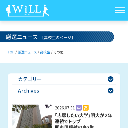
厳選ニュース
［高校生のページ］
TOP
/
厳選ニュース
/
高校生
/
その他
カテゴリー

Archives

2026.07.31
中
高
「志願したい大学」明大が２年
連続でトップ
関東甲信越の高3生