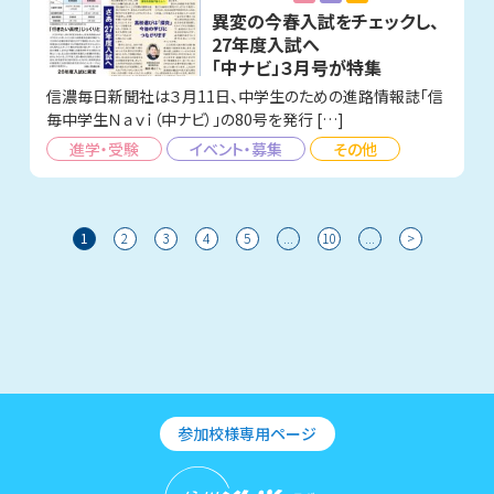
異変の今春入試をチェックし、
27年度入試へ
「中ナビ」３月号が特集
信濃毎日新聞社は３月11日、中学生のための進路情報誌「信
毎中学生Ｎａｖｉ（中ナビ）」の80号を発行 […]
進学・受験
イベント・募集
その他
1
2
3
4
5
...
10
...
>
参加校様専用ページ