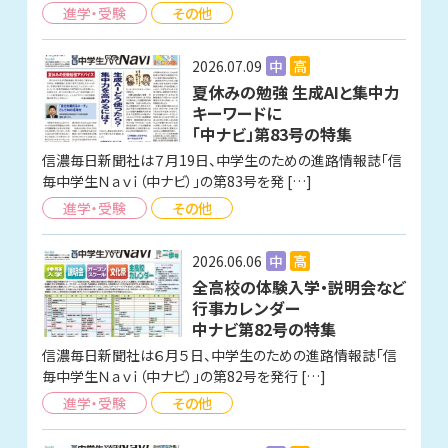
進学・受験
その他
2026.07.09
中
高
夏休みの勉強 生成AIと集中力
キーワードに
「中ナビ」第83号の特集
信濃毎日新聞社は７月19日、中学生のための進路情報誌「信
毎中学生Ｎａｖｉ（中ナビ）」の第83号を発 […]
進学・受験
その他
2026.06.06
中
高
全高校の体験入学・説明会など
行事カレンダー
中ナビ第82号の特集
信濃毎日新聞社は６月５日、中学生のための進路情報誌「信
毎中学生Ｎａｖｉ（中ナビ）」の第82号を発行 […]
進学・受験
その他