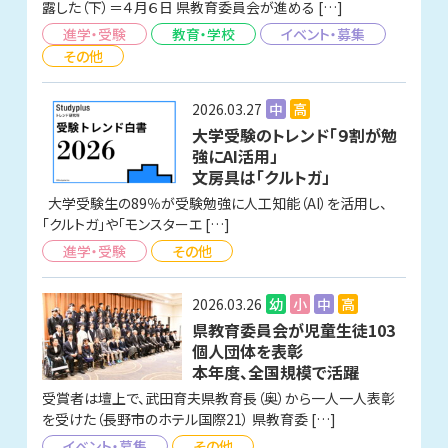
露した（下）＝４月６日 県教育委員会が進める […]
進学・受験
教育・学校
イベント・募集
その他
2026.03.27
中
高
大学受験のトレンド「９割が勉
強にAI活用」
文房具は「クルトガ」
大学受験生の89％が受験勉強に人工知能（AI）を活用し、
「クルトガ」や「モンスターエ […]
進学・受験
その他
2026.03.26
幼
小
中
高
県教育委員会が児童生徒103
個人団体を表彰
本年度、全国規模で活躍
受賞者は壇上で、武田育夫県教育長（奥）から一人一人表彰
を受けた（長野市のホテル国際21） 県教育委 […]
イベント・募集
その他