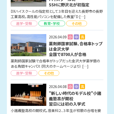
SSHに野沢北が初指定
DXハイスクールの指定校として３年目を迎えた長野市の長野
工業高校。高性能パソコンを配備した教室「D […]
進学・受験
教育・学校
その他
2026.04.09
小
中
高
薬剤師国家試験、合格率トップ
は金沢大学
全国で8700人が合格
薬剤師国家試験で合格率がトップだった金沢大学薬学類の
ある角間キャンパス（同大のホームページより） […]
進学・受験
その他
2026.04.08
小
中
高
"新しい時代のモデル校"小諸
義塾高が開校
翌日には初の入学式
小諸義塾高校の開校式。音楽科２、３年生が校歌の合唱を披