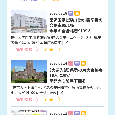
2026.03.18
中
高
医師国家試験、信大・新卒者の
合格率98.1%
今年の全合格者9139人
信州大学医学部附属病院（同大のホームページより） 厚生
労働省はこのほど、本年度の医師 […]
進学・受験
その他
2026.03.14
小
中
高
【大学入試】県勢の東大合格者
19人に減少
京都大も前年下回る
（東京大学本郷キャンパスの安田講堂） 県内高校から今春、
東京大学（東京）に合格したの […]
進学・受験
その他
2026.03.12
小
中
高