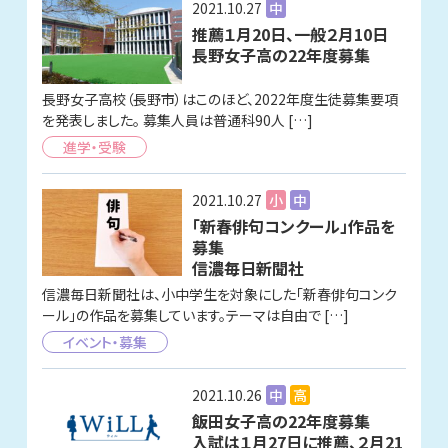
2021.10.27
中
推薦１月20日、一般２月10日
長野女子高の22年度募集
長野女子高校（長野市）はこのほど、2022年度生徒募集要項
を発表しました。 募集人員は普通科90人 […]
進学・受験
2021.10.27
小
中
「新春俳句コンクール」作品を
募集
信濃毎日新聞社
信濃毎日新聞社は、小中学生を対象にした「新春俳句コンク
ール」の作品を募集しています。テーマは自由で […]
イベント・募集
2021.10.26
中
高
飯田女子高の22年度募集
入試は１月27日に推薦、２月21