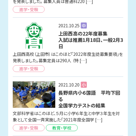
を発表しました。 募集人員は普通科220 […]
進学・受験
2021.10.25
中
上田西高の22年度募集
入試は推薦1月18日、一般2月3
日
上田西高校（上田市）はこのほど「2022年度生徒募集要項」を
発表しました。募集定員は290人 （特 […]
進学・受験
2021.10.20
小
長野県内小６国語 平均下回
る
全国学力テストの結果
文部科学省はこのほど、５月に小学６年生と中学３年生を対
象として全国一斉実施した「2021年度全国学 […]
進学・受験
教育・学校