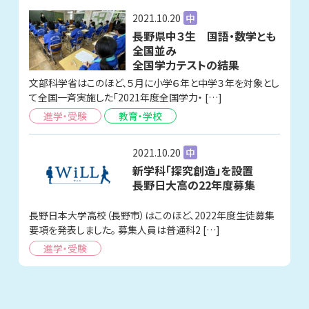
2021.10.20
中
長野県中３生 国語・数学とも
全国並み
全国学力テストの結果
文部科学省はこのほど、５月に小学６年と中学３年を対象とし
て全国一斉実施した「2021年度全国学力・ […]
進学・受験
教育・学校
2021.10.20
中
新学科「探究創造」を設置
長野日大高の22年度募集
長野日本大学高校（長野市）はこのほど、2022年度生徒募集
要項を発表しました。 募集人員は普通科2 […]
進学・受験