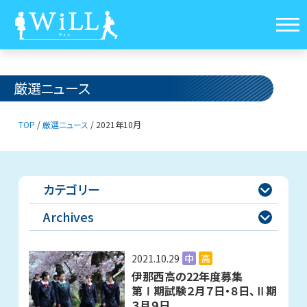
厳選ニュース
TOP
/
厳選ニュース
/
2021年10月
カテゴリー

Archives

2021.10.29
中
高
伊那西高の22年度募集
第Ⅰ期試験２月７日・８日、Ⅱ期
３月９日