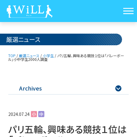
厳選ニュース
TOP
/
厳選ニュース
/
小学生
/
パリ五輪、興味ある競技１位は「バレーボー
ル」
小中学生2000人調査
Archives

2024.07.24
小
中
パリ五輪、興味ある競技１位は