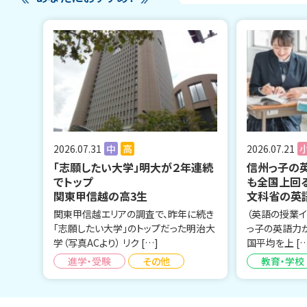
2026.07.31
中
高
2026.07.21
「志願したい大学」明大が２年連続
信州っ子の
でトップ
も全国上回
関東甲信越の高3生
文科省の英
関東甲信越エリアの調査で、昨年に続き
（英語の授業イ
「志願したい大学」のトップだった明治大
っ子の英語力
学（写真ACより） リク […]
国平均を上 […
進学・受験
その他
教育・学校