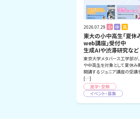
2026.07.29
小
中
高
東大の小中高生「夏休
web講座」受付中
生成AIや渋滞研究など
東京大学メタバース工学部が
や中高生を対象として夏休み
開講するジュニア講座の受講
[…]
進学・受験
イベント・募集