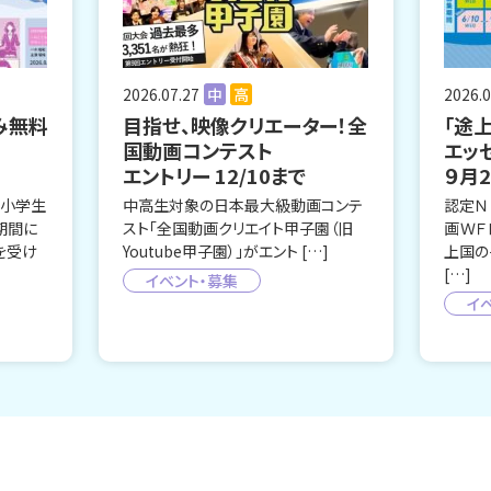
2026.07.27
中
高
2026.0
み無料
目指せ、映像クリエーター！全
「途
国動画コンテスト
エッ
エントリー 12/10まで
９月
、小学生
中高生対象の日本最大級動画コンテ
認定Ｎ
期間に
スト「全国動画クリエイト甲子園（旧
画ＷＦ
を受け
Youtube甲子園）」がエント […]
上国の
[…]
イベント・募集
イ