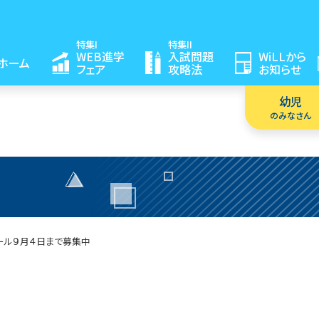
特集I
特集II
WEB進学
入試問題
WiLLから
ホーム
フェア
攻略法
お知らせ
幼児
のみなさん
ール
９月４日まで募集中