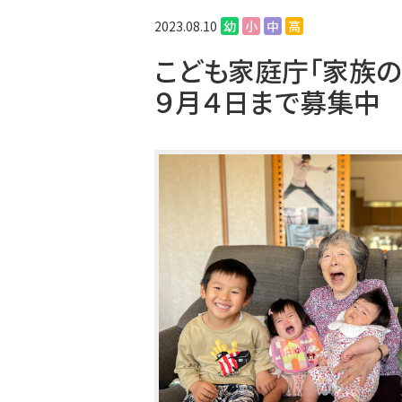
2023.08.10
幼
小
中
高
こども家庭庁「家族の
９月４日まで募集中