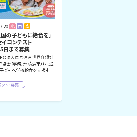
7.20
小
中
高
上国の子どもに給食を」
セイコンテスト
25日まで募集
ＰＯ法人国際連合世界食糧計
Ｐ協会（事務所・横浜市）は、途
子どもへ学校給食を支援す
ベント・募集