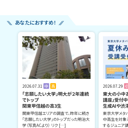
あなたにおすすめ！
2026.07.31
中
高
2026.07.29
「志願したい大学」明大が２年連続
東大の小中
でトップ
講座」受付
関東甲信越の高3生
生成AIや渋
関東甲信越エリアの調査で、昨年に続き
東京大学メタ
「志願したい大学」のトップだった明治大
中高生を対象
学（写真ACより） リク […]
するジュニア講