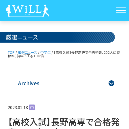
厳選ニュース
TOP
/
厳選ニュース
/
中学生
/
【高校入試】長野高専で合格発表、202人に春
倍率、前年下回る1.18倍
Archives

2023.02.18
中
【高校入試】長野高専で合格発