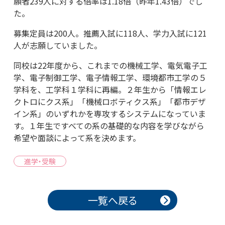
願者239人に対する倍率は1.18倍（昨年1.43倍）でし
た。
募集定員は200人。推薦入試に118人、学力入試に121
人が志願していました。
同校は22年度から、これまでの機械工学、電気電子工
学、電子制御工学、電子情報工学、環境都市工学の５
学科を、工学科１学科に再編。２年生から「情報エレ
クトロにクス系」「機械ロボティクス系」「都市デザ
イン系」のいずれかを専攻するシステムになっていま
す。１年生ですべての系の基礎的な内容を学びながら
希望や面談によって系を決めます。
進学・受験
投稿ナビゲーション
一覧へ戻る