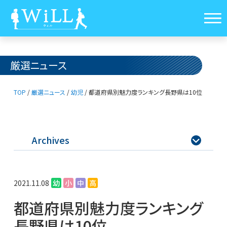
厳選ニュース
TOP
/
厳選ニュース
/
幼児
/
都道府県別魅力度ランキング
長野県は10位
Archives

2021.11.08
幼
小
中
高
都道府県別魅力度ランキング
長野県は10位