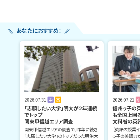
あなたにおすすめ！
2026.07.31
中
高
2026.07.21
「志願したい大学」明大が２年連続
信州っ子の
でトップ
も全国上回
関東甲信越エリア調査
文科省の英
関東甲信越エリアの調査で、昨年に続き
（英語の授業イ
「志願したい大学」のトップだった明治大
っ子の英語力