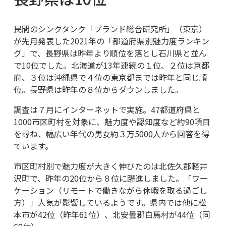
民間のシンクタンク「ブランド総合研究所」（東京）
が先月発表した2021年の「都道府県別魅力度ランキン
グ」で、長野県は昨年より順位を落とし石川県と並ん
で10位でした。北海道が13年連続の１位、２位は京都
府、３位は沖縄県で４位の東京都までは昨年と同じ順
位。長野県は昨年の８位からダウンしました。
調査は７月にインターネットで実施。47都道府県と
1000市区町村を対象に、魅力度や認知度など約90項目
を尋ね、幅広い年代の男女約３万5000人から回答を得
ています。
市区町村別で魅力度が大きく伸びたのは北佐久郡軽井
沢町で、昨年の20位から８位に躍進しました。「ワー
ケーション（リモートで働きながら休暇を取る過ごし
方）」人気が影響しているようです。県内では他に松
本市が42位（昨年61位）、北安曇郡白馬村が44位（同