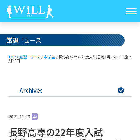
厳選ニュース
TOP
/
厳選ニュース
/
中学生
/
長野高専の22年度入試
推薦１月16日、一般２
月13日
Archives

2021.11.09
中
長野高専の22年度入試