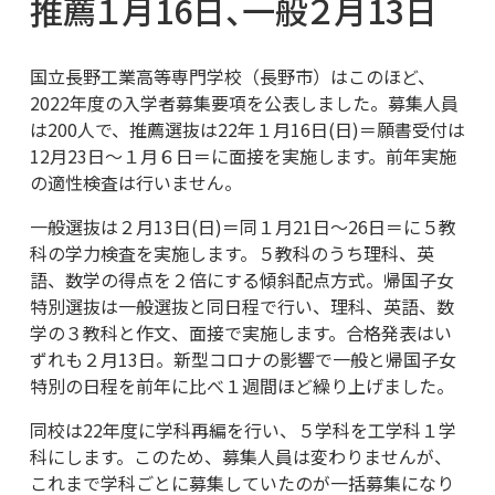
推薦１月16日、一般２月13日
国立長野工業高等専門学校（長野市）はこのほど、
2022年度の入学者募集要項を公表しました。募集人員
は200人で、推薦選抜は22年１月16日(日)＝願書受付は
12月23日～１月６日＝に面接を実施します。前年実施
の適性検査は行いません。
一般選抜は２月13日(日)＝同１月21日～26日＝に５教
科の学力検査を実施します。５教科のうち理科、英
語、数学の得点を２倍にする傾斜配点方式。帰国子女
特別選抜は一般選抜と同日程で行い、理科、英語、数
学の３教科と作文、面接で実施します。合格発表はい
ずれも２月13日。新型コロナの影響で一般と帰国子女
特別の日程を前年に比べ１週間ほど繰り上げました。
同校は22年度に学科再編を行い、５学科を工学科１学
科にします。このため、募集人員は変わりませんが、
これまで学科ごとに募集していたのが一括募集になり