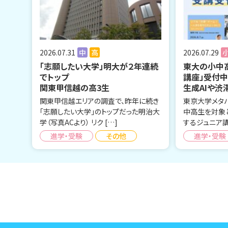
2026.07.31
中
高
2026.07.29
「志願したい大学」明大が２年連続
東大の小中
でトップ
講座」受付
関東甲信越の高3生
生成AIや渋
関東甲信越エリアの調査で、昨年に続き
東京大学メタ
「志願したい大学」のトップだった明治大
中高生を対象
学（写真ACより） リク […]
するジュニア講
進学・受験
その他
進学・受験