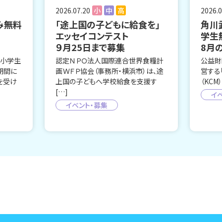
2026.07.20
小
中
高
2026.0
み無料
「途上国の子どもに給食を」
角川
エッセイコンテスト
学生
９月25日まで募集
8月
、小学生
認定ＮＰＯ法人国際連合世界食糧計
公益財
期間に
画ＷＦＰ協会（事務所・横浜市）は、途
営する
を受け
上国の子どもへ学校給食を支援す
（KCM
[…]
イ
イベント・募集