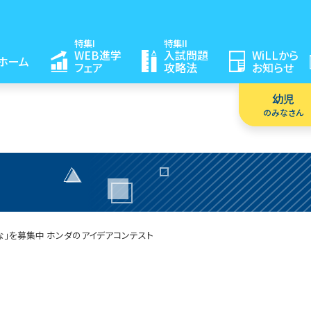
特集I
特集II
WEB進学
入試問題
WiLLから
ホーム
フェア
攻略法
お知らせ
幼児
のみなさん
な」を募集中
ホンダのアイデアコンテスト