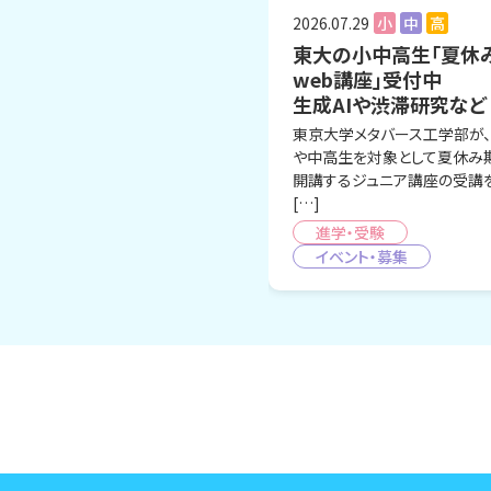
2026.07.29
小
中
高
東大の小中高生「夏休
web講座」受付中
生成AIや渋滞研究など
東京大学メタバース工学部が
や中高生を対象として夏休み
開講するジュニア講座の受講
[…]
進学・受験
イベント・募集