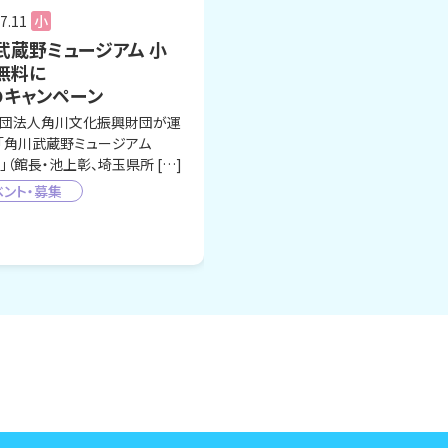
7.11
小
武蔵野ミュージアム 小
無料に
のキャンペーン
団法人角川文化振興財団が運
「角川武蔵野ミュージアム
）」（館長・池上彰、埼玉県所 […]
ベント・募集