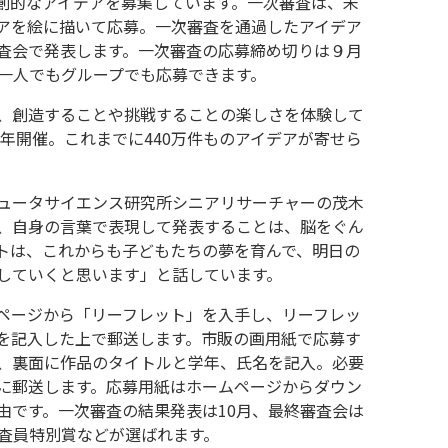
創的なアイデアを募集しています。一次審査は、未
アを絵に描いて応募。一次審査を通過したアイデア
査会で発表します。一次審査の応募締め切りは９月
、一人でもグループでも応募できます。
、創造することや挑戦することの楽しさを体験して
毎年開催。これまでに440万件ものアイデアが寄せら
ュータサイエンス研究所シニアリサーチャーの茂木
、自身の言葉で表現して発表することは、脳をぐん
トは、これからも子どもたちの夢を育んで、明日の
していくと思います」と話しています。
ページから「リーフレット」を入手し、リーフレッ
を記入した上で郵送します。市販の画用紙で応募す
、裏面に作品のタイトルと学年、氏名を記入。必要
に郵送します。応募用紙はホームページからダウン
由です。一次審査の結果発表は10月、最終審査会は
審査員特別賞などが選ばれます。