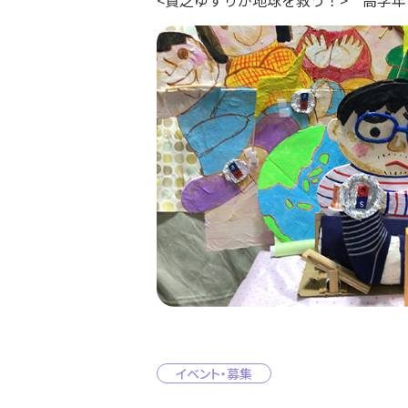
<貧乏ゆすりが地球を救う！> 高学
イベント・募集