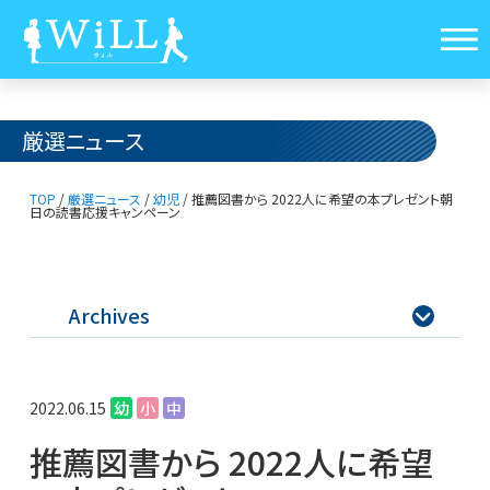
厳選ニュース
TOP
/
厳選ニュース
/
幼児
/
推薦図書から 2022人に希望の本プレゼント
朝
日の読書応援キャンペーン
Archives

2022.06.15
幼
小
中
推薦図書から 2022人に希望