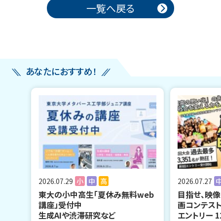
投稿ナビゲーション
一覧へ戻る
あなたにおすすめ！
2026.07.29
小
中
高
2026.07.27
東大の小中高生「夏休み無料web
目指せ、映像
講座」受付中
画コンテス
生成AIや渋滞研究など
エントリー 1