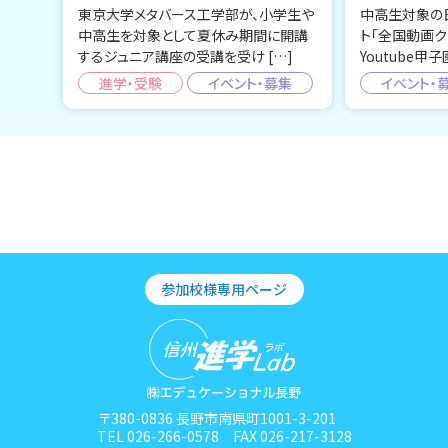
東京大学メタバース工学部が、小学生や
中高生対象の
中高生を対象として夏休み期間に開講
ト「全国動画ク
するジュニア講座の受講を受け […]
Youtube甲子
進学・受験
イベント・募集
イベント・
参加校様専用ページ
〒380-0836 長野市南県町1001-3-201
TEL 026-266-0578 FAX 026-217-3128