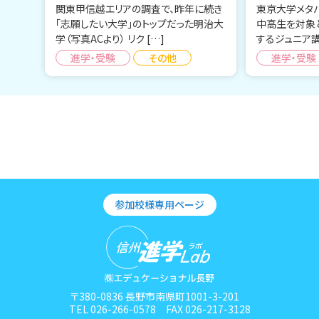
関東甲信越エリアの調査で、昨年に続き
東京大学メタ
「志願したい大学」のトップだった明治大
中高生を対象
学（写真ACより） リク […]
するジュニア講
進学・受験
その他
進学・受験
参加校様専用ページ
〒380-0836 長野市南県町1001-3-201
TEL 026-266-0578 FAX 026-217-3128