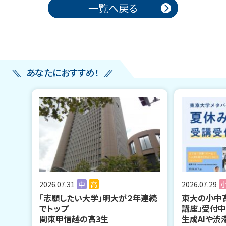
投稿ナビゲーション
一覧へ戻る
あなたにおすすめ！
2026.07.31
中
高
2026.07.29
「志願したい大学」明大が２年連続
東大の小中
でトップ
講座」受付
関東甲信越の高3生
生成AIや渋