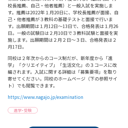
校長推薦、自己・他者推薦）と一般入試を実施しま
す。推薦は2022年１月20日に、学校長推薦が面接、自
己・他者推薦が３教科の基礎テストと面接で行いま
す。出願期間は１月12日～13日で、合格発表は１月26
日。一般の試験日は２月10日で３教科試験と面接を実
施します。出願期間は２月２日～３日、合格発表は２
月17日。
同校は２年次からのコース制だが、新年度から「進
学」「クリエイティブ」「生活文化」の３コースに改
編されます。入試に関する詳細は「募集要項」を取り
寄せてください。同校のホームページ（下の参照サイ
ト）でも閲覧できます。
https://www.nagajo.jp/examination
進学・受験