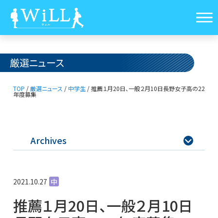
厳選ニュース
TOP
/
厳選ニュース
/
中学生
/
推薦１月20日、一般２月10日
長野女子高の22
年度募集
Archives

2021.10.27
中
推薦１月20日、一般２月10日