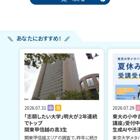
あなたにおすすめ！
2026.07.31
中
高
2026.07.29
「志願したい大学」明大が２年連続
東大の小中
でトップ
講座」受付
関東甲信越の高3生
生成AIや渋
関東甲信越エリアの調査で、昨年に続き
東京大学メタ