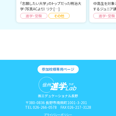
「志願したい大学」のトップだった明治大
中高生を対象
学（写真ACより） リク […]
するジュニア講
進学・受験
その他
進学・受験
参加校様専用ページ
〒380-0836 長野市南県町1001-3-201
TEL 026-266-0578 FAX 026-217-3128
プライバシーポリシー