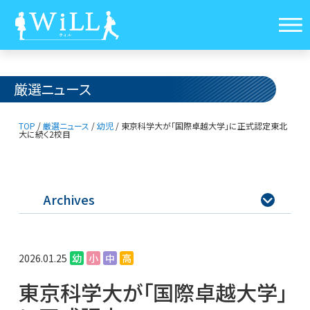
厳選ニュース
TOP
/
厳選ニュース
/
幼児
/
東京科学大が「国際卓越大学」に正式認定
東北
大に続く2校目
Archives

2026.01.25
幼
小
中
高
東京科学大が「国際卓越大学」