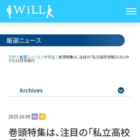
厳選ニュース
TOP
/
厳選ニュース
/
中学生
/
巻頭特集は、注目の「私立高校受験2026」
中
ナビ10月号発行
Archives

2025.10.09
中
高
巻頭特集は、注目の「私立高校