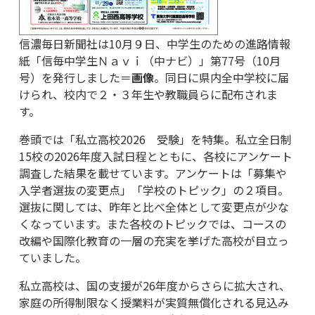
信濃毎日新聞社は10月９日、中学生のための進路情報
紙「信毎中学生Ｎａｖｉ（中ナビ）」第77号（10月
号）を発行しました＝
画像
。同日に県内全中学校に届
けられ、校内で２・３年生や教職員らに配布されま
す。
巻頭では「私立高校2026 受験」を特集。私立全日制
15校の2026年度入試日程とともに、各校にアンケート
調査した結果を載せています。アンケートは「募集や
入学者選抜の変更点」「学校のトピック」の２項目。
選抜に関しては、昨年と比べ全体として変更点が少な
くなっています。また各校のトピックでは、コースの
改編や国際化教育の一層の充実を挙げた高校が目立っ
ていました。
私立高校は、国の支援が26年度からさらに拡大され、
家庭の所得制限なく授業料が実質無償化される見込み