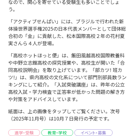
なので、関心を寄せている受験生も多いことでしょ
う。
「アクティブせんぱい」には、ブラジルで行われた新
体操世界選手権2025の日本代表メンバーとして団体総
合初の「金」に貢献した、松本国際高校２年の花村夏
実さんら４人が登場。
「高校ホットほっと便」は、飯田風越高校国際教養科
や中野立志館高校の探究授業や、高校生が開いた「合
同高校説明会」を取り上げています。「部カツ! 班カ
ツ!」は、県内高校の文化系について部門別部員数ラン
キングにして紹介。「入試突破講座」は、昨年の公立
高校入試・学力検査で正答率が低かった問題の解き方
や対策をアドバイスしています。
紙面は、上の画像をタップしてご覧ください。次号
（2025年11月号）は10月７日発行の予定です。
進学・受験
教育・学校
イベント・募集