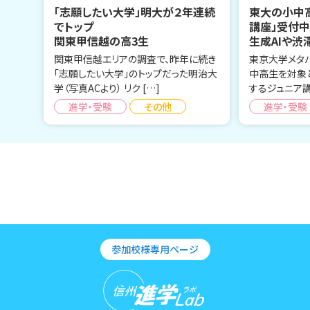
「志願したい大学」明大が２年連続
東大の小中
でトップ
講座」受付
関東甲信越の高3生
生成AIや渋
関東甲信越エリアの調査で、昨年に続き
東京大学メタ
「志願したい大学」のトップだった明治大
中高生を対象
学（写真ACより） リク […]
するジュニア講
進学・受験
その他
進学・受験
参加校様専用ページ