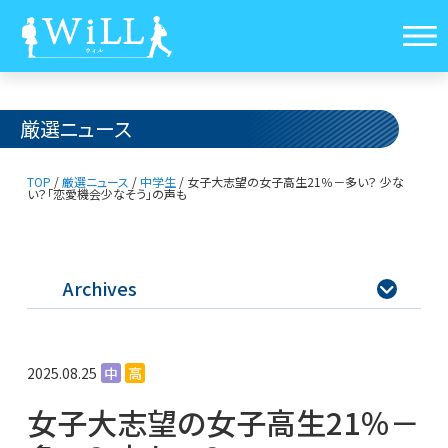
厳選ニュース
TOP
/
厳選ニュース
/
中学生
/
女子大志望の女子高生21％－多い？ 少な
い？
「恋愛機会少なそう」の声も
Archives

2025.08.25
中
高
女子大志望の女子高生21％－