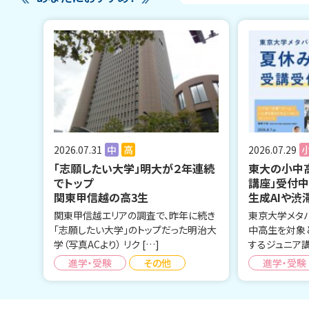
2026.07.31
中
高
2026.07.29
「志願したい大学」明大が２年連続
東大の小中
でトップ
講座」受付
関東甲信越の高3生
生成AIや渋
関東甲信越エリアの調査で、昨年に続き
東京大学メタ
「志願したい大学」のトップだった明治大
中高生を対象
学（写真ACより） リク […]
するジュニア講
進学・受験
その他
進学・受験