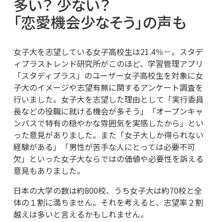
多い？ 少ない？
「恋愛機会少なそう」の声も
女子大を志望している女子高校生は21.4％－。スタデ
ィプラストレンド研究所がこのほど、学習管理アプリ
「スタディプラス」のユーザー女子高校生を対象に女
子大のイメージや志望有無に関するアンケート調査を
行いました。女子大を志望した理由として「実行委員
長などの役職に就ける機会が多そう」「オープンキャ
ンパスで特有の穏やかな雰囲気を実感したから」とい
った意見がありました。また「女子大しか得られない
経験がある」「男性が苦手な人にとっては必要不可
欠」といった女子大ならではの価値や必要性を訴える
意見もありました。
日本の大学の数は約800校、うち女子大は約70校と全
体の１割に満ちません。それを考えると、志望率２割
越えは多いと言えるかもしれません。