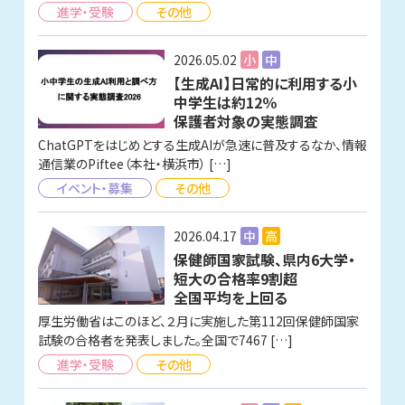
進学・受験
その他
2026.05.02
小
中
【生成AI】日常的に利用する小
中学生は約12％
保護者対象の実態調査
ChatGPTをはじめとする生成AIが急速に普及するなか、情報
通信業のPiftee（本社・横浜市） […]
イベント・募集
その他
2026.04.17
中
高
保健師国家試験、県内6大学・
短大の合格率9割超
全国平均を上回る
厚生労働省はこのほど、２月に実施した第112回保健師国家
試験の合格者を発表しました。全国で7467 […]
進学・受験
その他