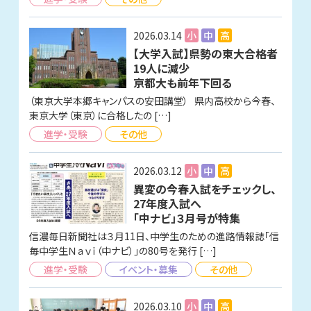
2026.03.14
小
中
高
【大学入試】県勢の東大合格者
19人に減少
京都大も前年下回る
（東京大学本郷キャンパスの安田講堂） 県内高校から今春、
東京大学（東京）に合格したの […]
進学・受験
その他
2026.03.12
小
中
高
異変の今春入試をチェックし、
27年度入試へ
「中ナビ」３月号が特集
信濃毎日新聞社は３月11日、中学生のための進路情報誌「信
毎中学生Ｎａｖｉ（中ナビ）」の80号を発行 […]
進学・受験
イベント・募集
その他
2026.03.10
小
中
高