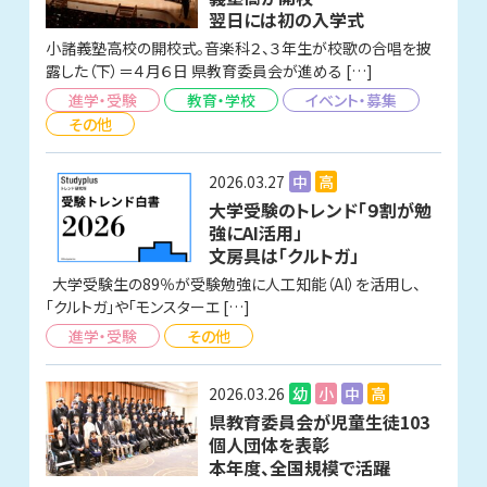
翌日には初の入学式
小諸義塾高校の開校式。音楽科２、３年生が校歌の合唱を披
露した（下）＝４月６日 県教育委員会が進める […]
進学・受験
教育・学校
イベント・募集
その他
2026.03.27
中
高
大学受験のトレンド「９割が勉
強にAI活用」
文房具は「クルトガ」
大学受験生の89％が受験勉強に人工知能（AI）を活用し、
「クルトガ」や「モンスターエ […]
進学・受験
その他
2026.03.26
幼
小
中
高
県教育委員会が児童生徒103
個人団体を表彰
本年度、全国規模で活躍