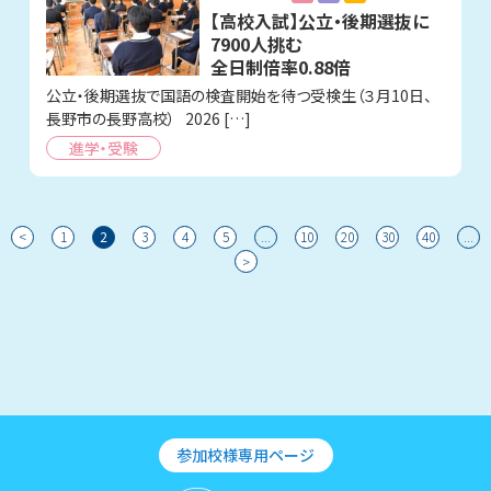
【高校入試】公立・後期選抜に
7900人挑む
全日制倍率0.88倍
公立・後期選抜で国語の検査開始を待つ受検生（３月10日、
長野市の長野高校） 2026 […]
進学・受験
<
1
2
3
4
5
...
10
20
30
40
...
>
参加校様専用ページ