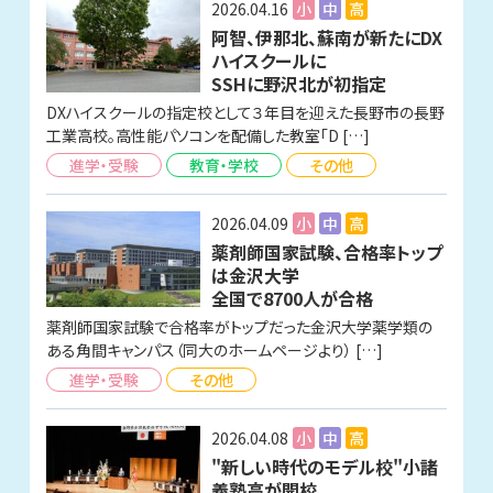
2026.04.16
小
中
高
阿智、伊那北、蘇南が新たにDX
ハイスクールに
SSHに野沢北が初指定
DXハイスクールの指定校として３年目を迎えた長野市の長野
工業高校。高性能パソコンを配備した教室「D […]
進学・受験
教育・学校
その他
2026.04.09
小
中
高
薬剤師国家試験、合格率トップ
は金沢大学
全国で8700人が合格
薬剤師国家試験で合格率がトップだった金沢大学薬学類の
ある角間キャンパス（同大のホームページより） […]
進学・受験
その他
2026.04.08
小
中
高
"新しい時代のモデル校"小諸
義塾高が開校