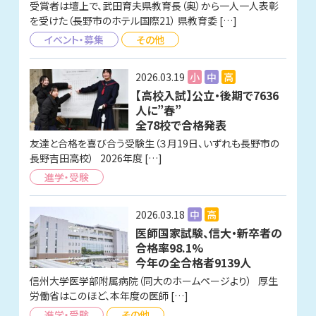
受賞者は壇上で、武田育夫県教育長（奥）から一人一人表彰
を受けた（長野市のホテル国際21） 県教育委 […]
イベント・募集
その他
2026.03.19
小
中
高
【高校入試】公立・後期で7636
人に”春”
全78校で合格発表
友達と合格を喜び合う受験生（３月19日、いずれも長野市の
長野吉田高校） 2026年度 […]
進学・受験
2026.03.18
中
高
医師国家試験、信大・新卒者の
合格率98.1%
今年の全合格者9139人
信州大学医学部附属病院（同大のホームページより） 厚生
労働省はこのほど、本年度の医師 […]
進学・受験
その他