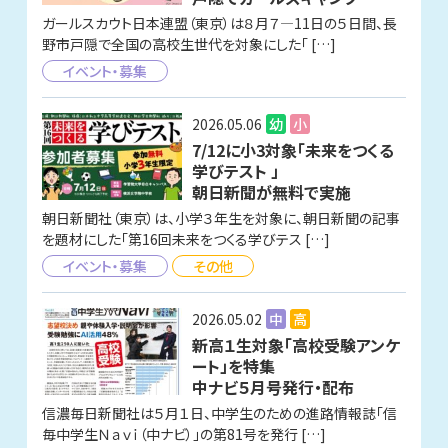
ガールスカウト日本連盟（東京）は８月７—11日の５日間、長
野市戸隠で全国の高校生世代を対象にした「 […]
イベント・募集
2026.05.06
幼
小
7/12に小3対象「未来をつくる
学びテスト 」
朝日新聞が無料で実施
朝日新聞社（東京）は、小学３年生を対象に、朝日新聞の記事
を題材にした「第16回未来をつくる学びテス […]
イベント・募集
その他
2026.05.02
中
高
新高１生対象「高校受験アンケ
ート」を特集
中ナビ５月号発行・配布
信濃毎日新聞社は５月１日、中学生のための進路情報誌「信
毎中学生Ｎａｖｉ（中ナビ）」の第81号を発行 […]