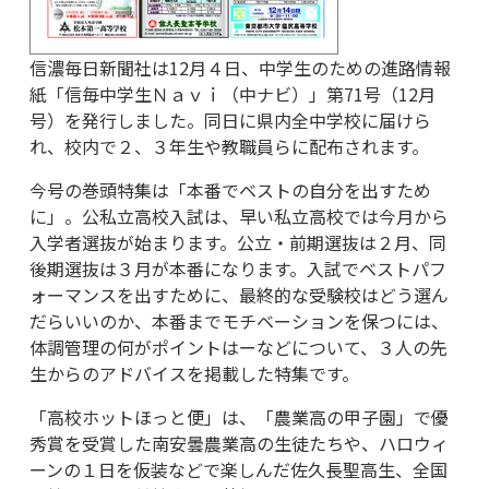
信濃毎日新聞社は12月４日、中学生のための進路情報
紙「信毎中学生Ｎａｖｉ（中ナビ）」第71号（12月
号）を発行しました。同日に県内全中学校に届けら
れ、校内で２、３年生や教職員らに配布されます。
今号の巻頭特集は「本番でベストの自分を出すため
に」。公私立高校入試は、早い私立高校では今月から
入学者選抜が始まります。公立・前期選抜は２月、同
後期選抜は３月が本番になります。入試でベストパフ
ォーマンスを出すために、最終的な受験校はどう選ん
だらいいのか、本番までモチベーションを保つには、
体調管理の何がポイントはーなどについて、３人の先
生からのアドバイスを掲載した特集です。
「高校ホットほっと便」は、「農業高の甲子園」で優
秀賞を受賞した南安曇農業高の生徒たちや、ハロウィ
ーンの１日を仮装などで楽しんだ佐久長聖高生、全国