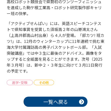
高校ロボット競技会で県勢初のワンツーフィニッシュ
を達成した駒ケ根工業高・ロボット研究製作部キャリ
ー班の快挙。
「アクティブせんぱい」には、英語スピーチコンテス
トで県知事賞を受賞した須坂高２年の山嵜鴻太さん
（上高井郡高山村出身）ら４人が登場。「部カツ! 班カ
ツ!」は、12月のウィンターカップに11年連続で挑む東
海大学付属諏訪高の男子バスケットボール部。「入試
突破講座」では中３生に最後のアドバイス。画像をタ
ップすると全紙面を見ることができます。次号（2025
年３月号）は、新中２・３年生に向けて３月11日発行
の予定です。
進学・受験
その他
投稿ナビゲーション
一覧へ戻る