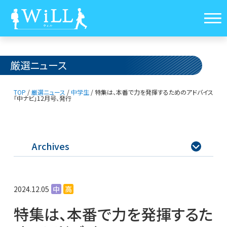
厳選ニュース
TOP
/
厳選ニュース
/
中学生
/
特集は、本番で力を発揮するためのアドバイス
「中ナビ」12月号、発行
Archives

2024.12.05
中
高
特集は、本番で力を発揮するた