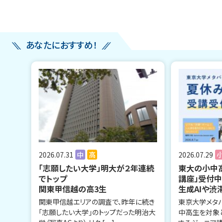
あなたにおすすめ！
2026.07.31
中
高
2026.07.29
「志願したい大学」明大が２年連続
東大の小中
でトップ
講座」受付
関東甲信越の高3生
生成AIや渋
関東甲信越エリアの調査で、昨年に続き
東京大学メタ
「志願したい大学」のトップだった明治大
中高生を対象