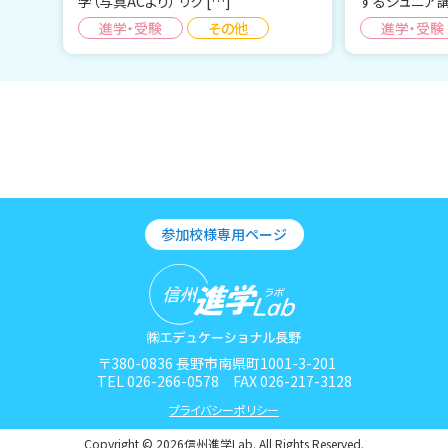
学（写真ACより） リク […]
するジュニア講
進学・受験
その他
進学・受験
参加校様専用ページ
〒380-0836 長野市南県町1001-3-201
TEL 026-266-0578 FAX 026-217-3128
プライバシーポリシー
Copyright © 2026信州進学Lab. All Rights Reserved.