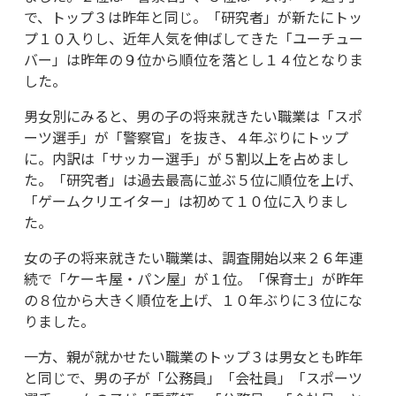
で、トップ３は昨年と同じ。「研究者」が新たにトッ
プ１０入りし、近年人気を伸ばしてきた「ユーチュー
バー」は昨年の９位から順位を落とし１４位となりま
した。
男女別にみると、男の子の将来就きたい職業は「スポ
ーツ選手」が「警察官」を抜き、４年ぶりにトップ
に。内訳は「サッカー選手」が５割以上を占めまし
た。「研究者」は過去最高に並ぶ５位に順位を上げ、
「ゲームクリエイター」は初めて１０位に入りまし
た。
女の子の将来就きたい職業は、調査開始以来２６年連
続で「ケーキ屋・パン屋」が１位。「保育士」が昨年
の８位から大きく順位を上げ、１０年ぶりに３位にな
りました。
一方、親が就かせたい職業のトップ３は男女とも昨年
と同じで、男の子が「公務員」「会社員」「スポーツ