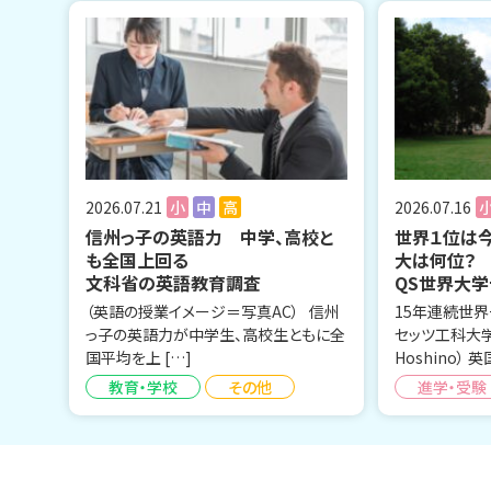
2026.07.21
小
中
高
2026.07.16
信州っ子の英語力 中学、高校と
世界１位は今
も全国上回る
大は何位？
文科省の英語教育調査
QS世界大学
（英語の授業イメージ＝写真AC） 信州
15年連続世
っ子の英語力が中学生、高校生ともに全
セッツ工科大
国平均を上 […]
Hoshino） 
教育・学校
その他
進学・受験