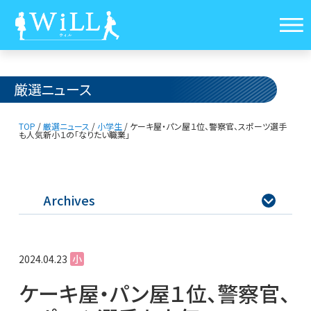
厳選ニュース
TOP
/
厳選ニュース
/
小学生
/
ケーキ屋・パン屋１位、警察官、スポーツ選手
も人気
新小１の「なりたい職業」
Archives

2024.04.23
小
ケーキ屋・パン屋１位、警察官、