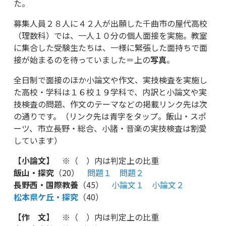
た。
募集人員２８人に４２人が出願した千曲市の屋代高校
（理数科）では、一人１０分の個人面接を実施。教室
に集合した受験生たちは、一様に緊張した面持ちで面
接が始まるのを待っていました＝上の
写真
。
全日制で面接のほか小論文や作文、実技検査を実施し
た高校・学科は１６校１９学科で、内訳と小論文や実
技検査の問題、作文のテーマなどの掲載リンク先は次
の通りです。（リンク先は青字をタップ。飯山・スポ
ーツ、市立長野・総合、小諸・音楽の実技検査は割愛
しています）
【小論文】
※（ ）内は判定上の比重
飯山・探究
（20）
問題１
問題２
長野西・国際教養
（45）
小論文１
小論文２
松本県ケ丘・探究
（40）
【作 文】
※（ ）内は判定上の比重