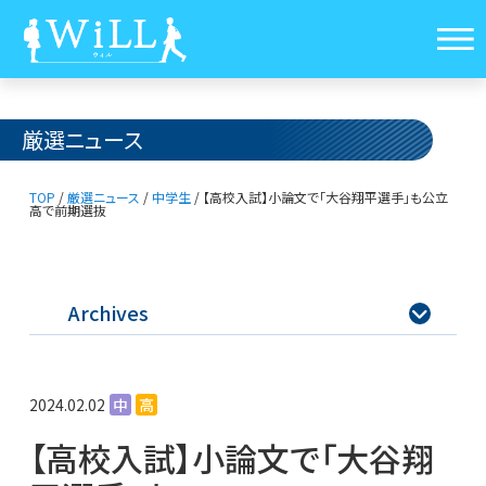
厳選ニュース
TOP
/
厳選ニュース
/
中学生
/
【高校入試】小論文で「大谷翔平選手」も
公立
高で前期選抜
Archives

2024.02.02
中
高
【高校入試】小論文で「大谷翔