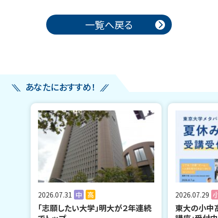
投稿ナビゲーション
一覧へ戻る
あなたにおすすめ！
2026.07.31
中
高
2026.07.29
「志願したい大学」明大が２年連続
東大の小中