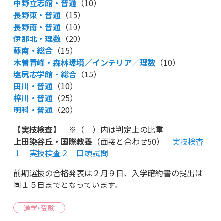
中野立志館・普通
（10）
長野東・普通
（15）
長野南・普通
（10）
伊那北・理数
（20）
蘇南・総合
（15）
木曽青峰・森林環境／インテリア／理数
（10）
塩尻志学館・総合
（15）
田川・普通
（10）
梓川・普通
（25）
明科・普通
（20）
【実技検査】
※（ ）内は判定上の比重
上田染谷丘・国際教養
（面接と合わせ50）
実技検査
１
実技検査２
口頭試問
前期選抜の合格発表は２月９日、入学確約書の提出は
同１５日までとなっています。
進学・受験