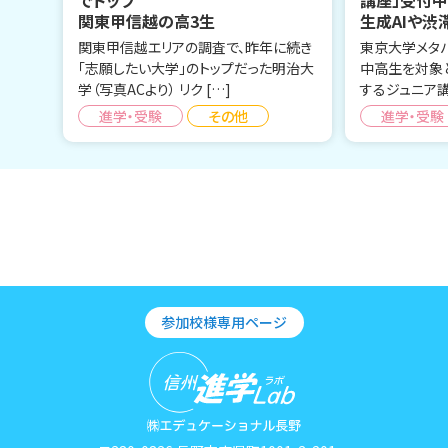
でトップ
講座」受付
関東甲信越の高3生
生成AIや渋
関東甲信越エリアの調査で、昨年に続き
東京大学メタ
「志願したい大学」のトップだった明治大
中高生を対象
学（写真ACより） リク […]
するジュニア講
進学・受験
その他
進学・受験
参加校様専用ページ