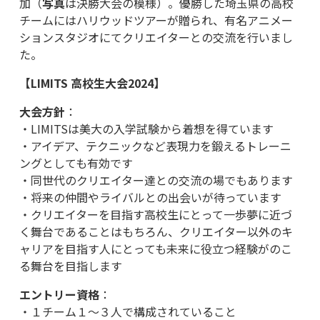
加（
写真
は決勝大会の模様）。優勝した埼玉県の高校
チームにはハリウッドツアーが贈られ、有名アニメー
ションスタジオにてクリエイターとの交流を行いまし
た。
【LIMITS 高校生大会2024】
大会方針
：
・LIMITSは美大の入学試験から着想を得ています
・アイデア、テクニックなど表現力を鍛えるトレーニ
ングとしても有効です
・同世代のクリエイター達との交流の場でもあります
・将来の仲間やライバルとの出会いが待っています
・クリエイターを目指す高校生にとって一歩夢に近づ
く舞台であることはもちろん、クリエイター以外のキ
ャリアを目指す人にとっても未来に役立つ経験がのこ
る舞台を目指します
エントリー資格
：
・１チーム１～３人で構成されていること