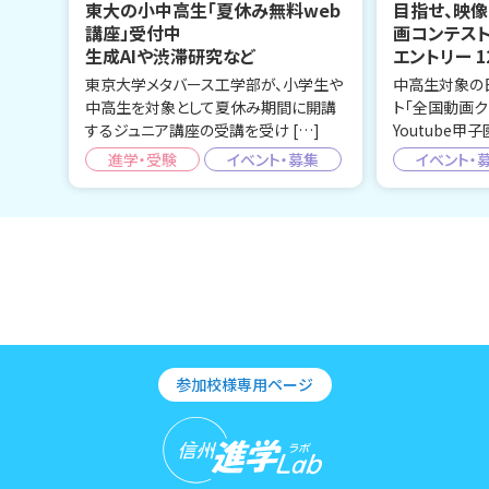
東大の小中高生「夏休み無料web
目指せ、映像
講座」受付中
画コンテス
生成AIや渋滞研究など
エントリー 1
東京大学メタバース工学部が、小学生や
中高生対象の
中高生を対象として夏休み期間に開講
ト「全国動画ク
するジュニア講座の受講を受け […]
Youtube甲子
進学・受験
イベント・募集
イベント・
参加校様専用ページ