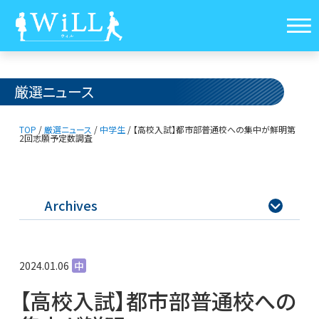
厳選ニュース
TOP
/
厳選ニュース
/
中学生
/
【高校入試】都市部普通校への集中が鮮明
第
2回志願予定数調査
Archives

2024.01.06
中
【高校入試】都市部普通校への