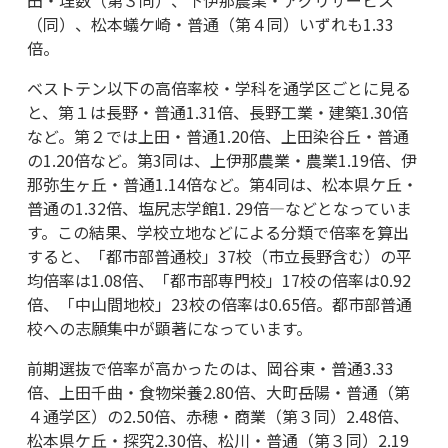
（同）、松本蟻ケ崎・普通（第４同）いずれも1.33
倍。
ベストテン以下の高倍率校・学科を通学区ごとに見る
と、第１は長野・普通1.31倍、長野工業・建築1.30倍
など。第２では上田・普通1.20倍、上田染谷丘・普通
の1.20倍など。第3同は、上伊那農業・農業1.19倍、伊
那弥生ヶ丘・普通1.14倍など。第4同は、松本県ケ丘・
普通の1.32倍、塩尻志学館1. 29倍―などとなっていま
す。この結果、学校立地などによる分類で倍率を算出
すると、「都市部普通校」37校（市立長野含む）の平
均倍率は1.08倍、「都市部専門校」17校の倍率は0.92
倍、「中山間地校」23校の倍率は0.65倍。都市部普通
校への志願集中が顕著になっています。
前期選抜で倍率が高かったのは、岡谷東・普通3.33
倍、上田千曲・食物栄養2.80倍、大町岳陽・普通（第
４通学区）の2.50倍、赤穂・商業（第３同）2.48倍、
松本県ケ丘・探究2.30倍、松川・普通（第３同）2.19