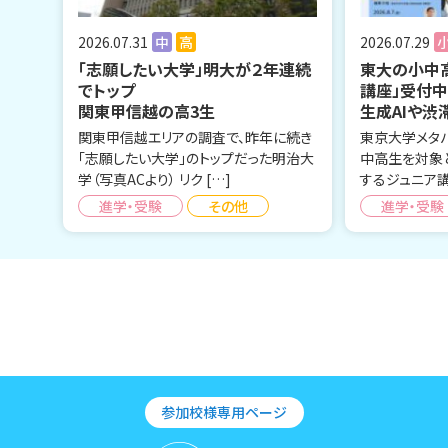
2026.07.31
中
高
2026.07.29
「志願したい大学」明大が２年連続
東大の小中
でトップ
講座」受付
関東甲信越の高3生
生成AIや渋
関東甲信越エリアの調査で、昨年に続き
東京大学メタ
「志願したい大学」のトップだった明治大
中高生を対象
学（写真ACより） リク […]
するジュニア講
進学・受験
その他
進学・受験
参加校様専用ページ