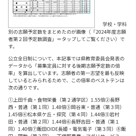
学校・学科
別の志願予定数をまとめたのが画像（「2024年度志願
者第２回予定数調査」＝タップしてご覧ください）で
す。
公立全日制について、本記事では県教育委員会発表の
データから「募集定員に対する後期志願予定数の倍
率」を算出しています。志願者の第一志望を最も反映
しているとみられるためで、この倍率のベストテンは
次の通りです。
➀上田千曲・食物栄養（第２通学区）1.55倍➁長野
西・普通（第１同）1.48倍③岡谷東・普通（第３同）
1.45倍④松本県ケ丘・探究（第４同）1.44倍⑤岩村
田・普通（第２同）1.44倍⑥長野吉田・普通（第１
同）1.40倍⑦飯田ОIDE長姫・電気電子（第３同）⑧飯
田・理数（第３同）、下伊那農業・アグリサービス