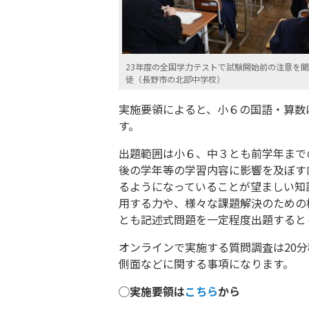
23年度の全国学力テストで試験開始前の注意を
徒（長野市の北部中学校）
実施要領によると、小６の国語・算数は
す。
出題範囲は小６、中３とも前学年まで
後の学年等の学習内容に影響を及ぼす
るようになっていることが望ましい知
用する力や、様々な課題解決のための
とも記述式問題を一定程度出題すると
オンラインで実施する質問調査は20
側面などに関する事項になります。
◯実施要領は
こちら
から