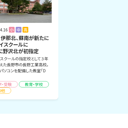
4.16
小
中
高
、伊那北、蘇南が新たに
ハイスクールに
Hに野沢北が初指定
イスクールの指定校として３年
えた長野市の長野工業高校。
パソコンを配備した教室「D
学・受験
教育・学校
の他