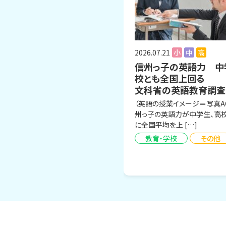
2026.07.21
小
中
高
信州っ子の英語力 中
校とも全国上回る
文科省の英語教育調査
（英語の授業イメージ＝写真A
州っ子の英語力が中学生、高
に全国平均を上 […]
教育・学校
その他