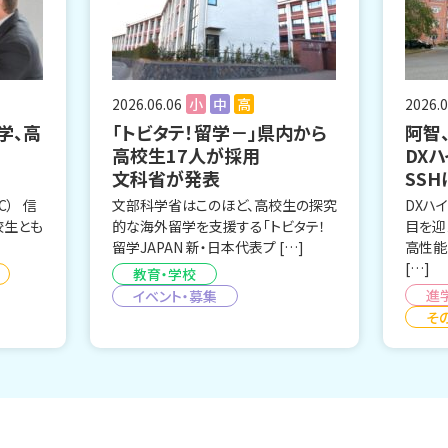
2026.06.06
小
中
高
2026.0
学、高
「トビタテ！留学－」県内から
阿智
高校生17人が採用
DX
文科省が発表
SS
C） 信
文部科学省はこのほど、高校生の探究
DXハ
校生とも
的な海外留学を支援する「トビタテ！
目を迎
留学JAPAN 新・日本代表プ […]
高性能
[…]
教育・学校
進
イベント・募集
そ