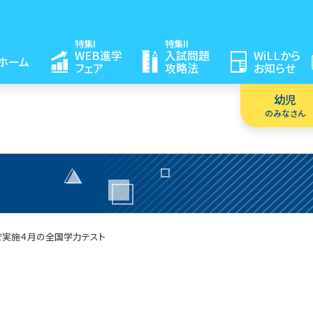
特集I
特集II
WEB進学
入試問題
WiLLから
ホーム
フェア
攻略法
お知らせ
幼児
のみなさん
で実施
４月の全国学力テスト