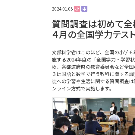
2024.01.05
小
中
質問調査は初めて全
４月の全国学力テス
文部科学省はこのほど、全国の小学６
施する2024年度の「全国学力・学習
め、各都道府県の教育委員会など全国
３は国語と数学で行う教科に関する調査
徒への学習や生活に関する質問調査は同
ンライン方式で実施します。