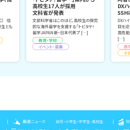
高校生17人が採用
DX
文科省が発表
SS
C） 信
文部科学省はこのほど、高校生の探究
DXハ
校生とも
的な海外留学を支援する「トビタテ！
目を迎
留学JAPAN 新・日本代表プ […]
高性能
[…]
教育・学校
進
イベント・募集
そ
厳選ニュース
W
幼児
・
小学生
・
中学生
・
高校生