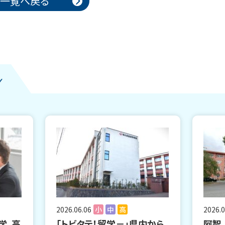
一覧へ戻る
2026.06.06
小
中
高
2026.0
学、高
「トビタテ！留学－」県内から
阿智