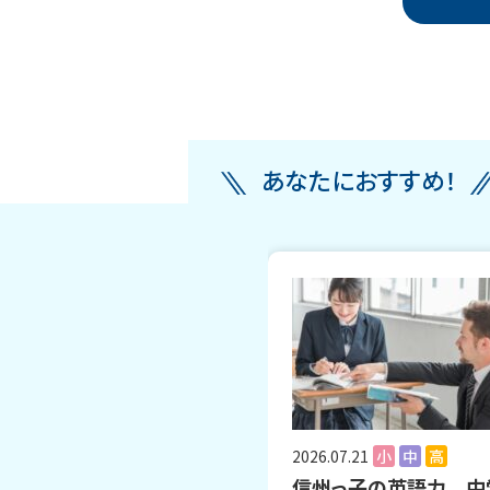
あなたにおすすめ！
2026.07.21
小
中
高
信州っ子の英語力 中