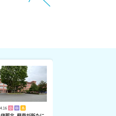
4.16
小
中
高
、伊那北、蘇南が新たに