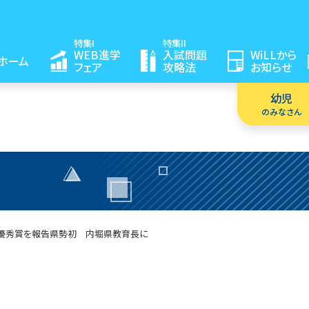
特集I
特集II
WEB進学
入試問題
WiLLから
ホーム
フェア
攻略法
お知らせ
幼児
のみなさん
優秀賞を報告
県勢初 内堀県教育長に