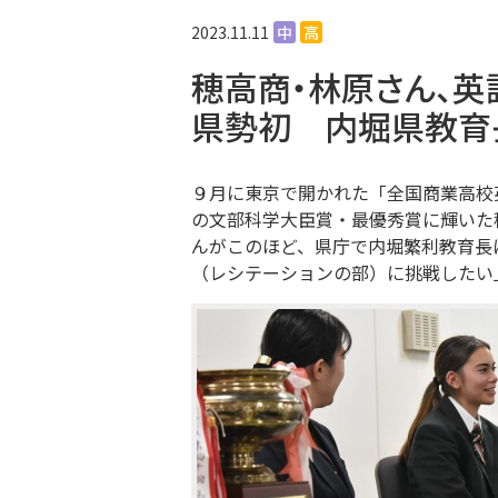
2023.11.11
中
高
穂高商・林原さん、
県勢初 内堀県教育
９月に東京で開かれた「全国商業高校
の文部科学大臣賞・最優秀賞に輝いた
んがこのほど、県庁で内堀繁利教育長
（レシテーションの部）に挑戦したい