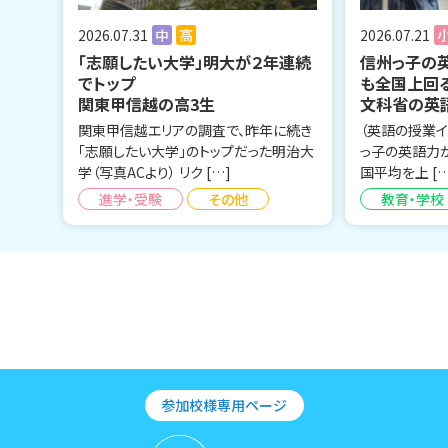
2026.07.31
中
高
2026.07.21
「志願したい大学」明大が２年連続
信州っ子の
でトップ
も全国上回
関東甲信越の高3生
文科省の英
関東甲信越エリアの調査で、昨年に続き
（英語の授業イ
「志願したい大学」のトップだった明治大
っ子の英語力
学（写真ACより） リク […]
国平均を上 […
進学・受験
その他
教育・学校
参加校様専用ページ