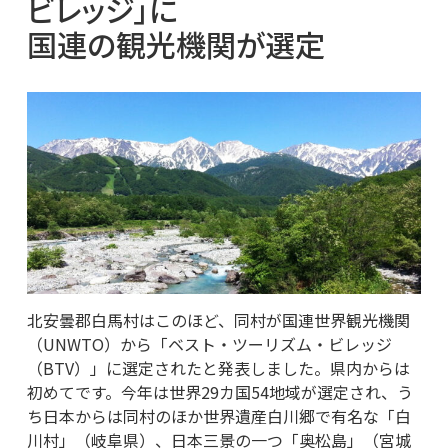
ビレッジ」に
国連の観光機関が選定
北安曇郡白馬村はこのほど、同村が国連世界観光機関
（UNWTO）から「ベスト・ツーリズム・ビレッジ
（BTV）」に選定されたと発表しました。県内からは
初めてです。今年は世界29カ国54地域が選定され、う
ち日本からは同村のほか世界遺産⽩川郷で有名な「⽩
川村」（岐阜県）、⽇本三景の⼀つ「奥松島」（宮城