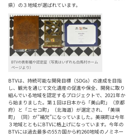
県）の３地域が選ばれています。
BТVの表彰楯や認定証（写真はいずれも白馬村ホーム
ページより）
BTVは、持続可能な開発⽬標（SDGs）の達成を目指
し、観光を通じて⽂化遺産の促進や保全、開発に取り
組んでいる地域を認定するプロジェクトで、2021年か
ら始まりました。第１回は日本から「美⼭町」（京都
府）と「ニセコ町」（北海道）が選定され、「美瑛
町」（同）が”補欠”になっていました。美瑛町は今年
３地域とともにBTVに格上げになっています。今年の
BTVには過去最多の55カ国から約260地域のノミネー