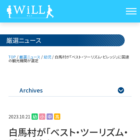
厳選ニュース
TOP
/
厳選ニュース
/
幼児
/
⽩⾺村が「ベスト・ツーリズム・ビレッジ」に
国連
の観光機関が選定
Archives

2023.10.21
幼
小
中
高
⽩⾺村が「ベスト・ツーリズム・