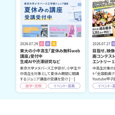
2026.07.29
小
中
高
2026.07.27
東大の小中高生「夏休み無料web
目指せ、映像
講座」受付中
画コンテス
生成AIや渋滞研究など
エントリー 1
東京大学メタバース工学部が、小学生や
中高生対象の
中高生を対象として夏休み期間に開講
ト「全国動画ク
するジュニア講座の受講を受け […]
Youtube甲子
進学・受験
イベント・募集
イベント・