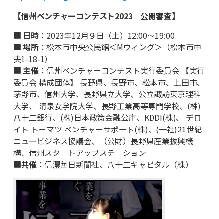
【信州ベンチャーコンテスト2023 公開審査】
■
日時
：2023年12月９日（土）12:00～19:00
■
場所
：松本市中央公民館＜Mウィング＞（松本市中
央1-18-1）
■
主催
：信州ベンチャーコンテスト実行委員会 【実行
委員会 構成団体】 長野県、長野市、松本市、上田市、
茅野市、信州大学、長野県立大学、公立諏訪東京理科
大学、 清泉女学院大学、長野工業高等専門学校、(株)
八十二銀行、(株)日本政策金融公庫、KDDI(株)、 デロ
イト トーマツ ベンチャーサポート(株)、(一社)21世紀
ニュービジネス協議会、（公財）長野県産業振興機
構、信州スタートアップステーション
■
共催
：信濃毎日新聞社、八十二キャピタル（株）