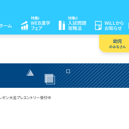
特集I
特集II
WEB進学
入試問題
WiLLから
ホーム
フェア
攻略法
お知らせ
幼児
のみなさん
レゼン大会
プレエントリー受付中