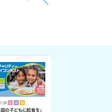
7.20
小
中
高
上国の子どもに給食を」