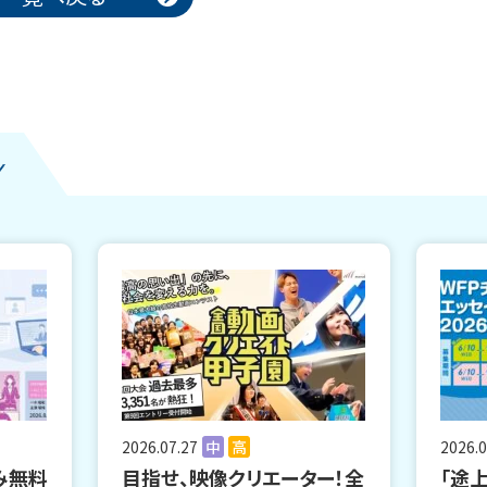
2026.07.27
中
高
2026.0
み無料
目指せ、映像クリエーター！全
「途