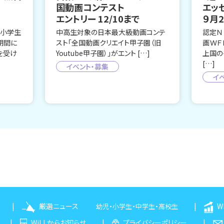
国動画コンテスト
エッ
エントリー 12/10まで
９月
、小学生
中高生対象の日本最大級動画コンテ
認定Ｎ
期間に
スト「全国動画クリエイト甲子園（旧
画ＷＦ
を受け
Youtube甲子園）」がエント […]
上国の
[…]
イベント・募集
イ
厳選ニュース
W
幼児
・
小学生
・
中学生
・
高校生
WiLLからお知らせ
プライバシーポリシー