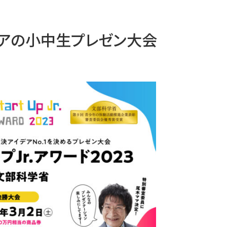
デアの小中生プレゼン大会
中