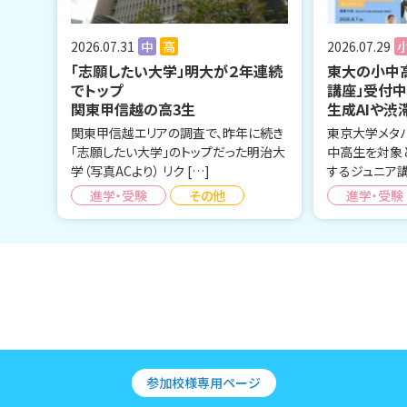
2026.07.31
中
高
2026.07.29
「志願したい大学」明大が２年連続
東大の小中
でトップ
講座」受付
関東甲信越の高3生
生成AIや渋
関東甲信越エリアの調査で、昨年に続き
東京大学メタ
「志願したい大学」のトップだった明治大
中高生を対象
学（写真ACより） リク […]
するジュニア講
進学・受験
その他
進学・受験
参加校様専用ページ