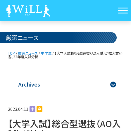
厳選ニュース
TOP
/
厳選ニュース
/
中学生
/
【大学入試】総合型選抜（AО入試）が拡大
文科
省、22年度入試分析
Archives

2023.04.11
中
高
【大学入試】総合型選抜（AО入