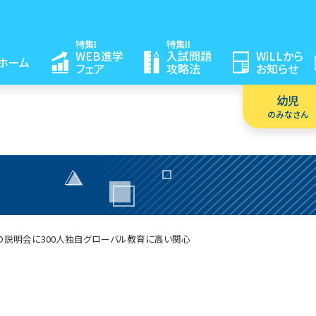
特集I
特集II
WEB進学
入試問題
WiLLから
ホーム
フェア
攻略法
お知らせ
幼児
のみなさん
説明会に300人
独自グローバル教育に高い関心