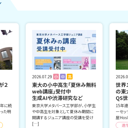
2026.07.29
小
中
高
2026.0
が２
東大の小中高生「夏休み無料
世界
web講座」受付中
の東
生成AIや渋滞研究など
QS
昨年に続
東京大学メタバース工学部が、小学生
15年
だった明
や中高生を対象として夏休み期間に
ーセッ
開講するジュニア講座の受講を受け
屋Hos
[…]
進