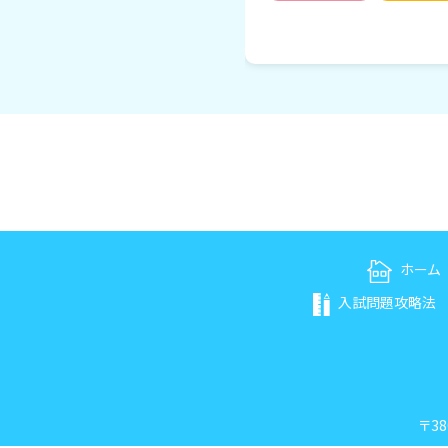
ホーム
入試問題攻略法
〒38