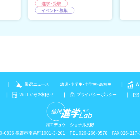
進学・受験
イベント・募集
厳選ニュース
W
幼児
・
小学生
・
中学生
・
高校生
WiLLからお知らせ
プライバシーポリシー
0-0836 長野市南県町1001-3-201
TEL 026-266-0578 FAX 026-217-