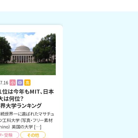
7.16
小
中
高
１位は今年もMIT、日本
大は何位？
世界大学ランキング
連続世界一に選ばれたマサチュ
ツ工科大学（写真・フリー素材
hino） 英国の大学 […]
学・受験
その他