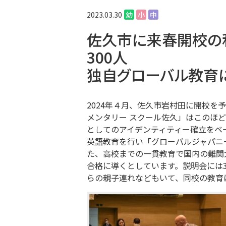
2023.03.30
幼
小
中
佐久市に来春開校の
300人
独自グローバル教育
2024年４月、佐久市岩村田に開校を
メンタリー スクール佐久」はこのほ
としてのアイデンティティー確立をベ
英語教育を行い「グローバルジャパニ
た、高校までの一貫教育で国内の難関
合格に導くとしています。説明会には
らの親子連れなどもいて、同校の教育