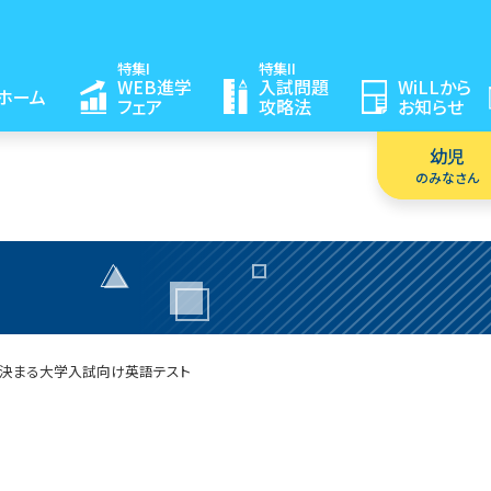
特集I
特集II
WEB進学
入試問題
WiLLから
ホーム
フェア
攻略法
お知らせ
幼児
のみなさん
程決まる
大学入試向け英語テスト