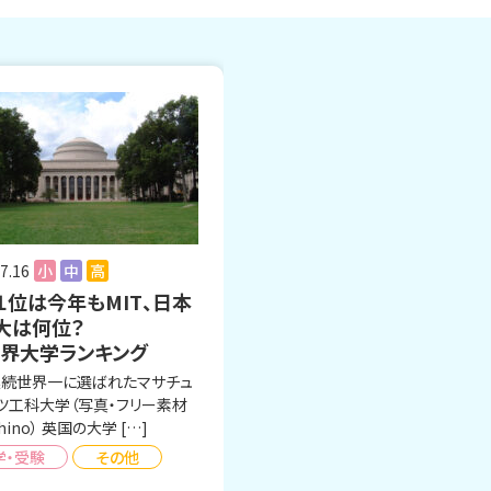
7.16
小
中
高
１位は今年もMIT、日本
大は何位？
世界大学ランキング
連続世界一に選ばれたマサチュ
ツ工科大学（写真・フリー素材
hino） 英国の大学 […]
学・受験
その他