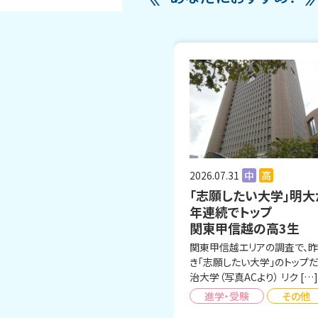
2026.07.31
中
高
「志願したい大学」明大
年連続でトップ
関東甲信越の高3生
関東甲信越エリアの調査で、
き「志願したい大学」のトップ
治大学（写真ACより） リク […]
進学・受験
その他