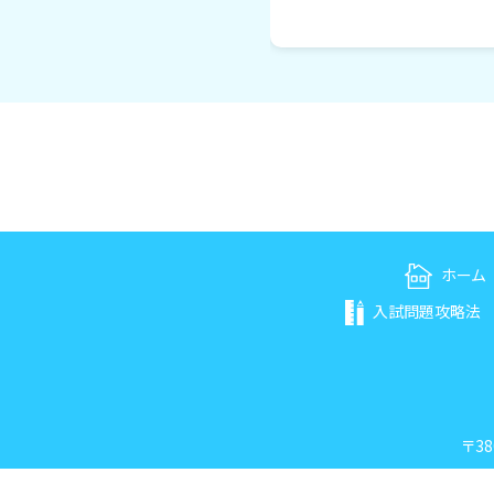
ホーム
入試問題攻略法
〒38