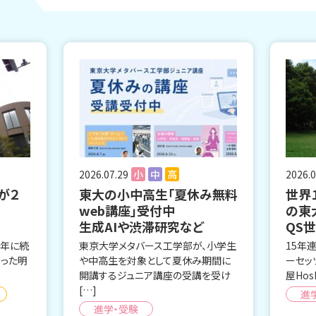
2026.07.29
小
中
高
2026.0
が２
東大の小中高生「夏休み無料
世界
web講座」受付中
の東
生成AIや渋滞研究など
QS
昨年に続
東京大学メタバース工学部が、小学生
15年
だった明
や中高生を対象として夏休み期間に
ーセッ
開講するジュニア講座の受講を受け
屋Hos
[…]
進
進学・受験