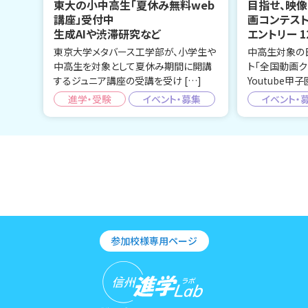
東大の小中高生「夏休み無料web
目指せ、映像
講座」受付中
画コンテス
生成AIや渋滞研究など
エントリー 1
東京大学メタバース工学部が、小学生や
中高生対象の
中高生を対象として夏休み期間に開講
ト「全国動画ク
するジュニア講座の受講を受け […]
Youtube甲子
進学・受験
イベント・募集
イベント・
参加校様専用ページ