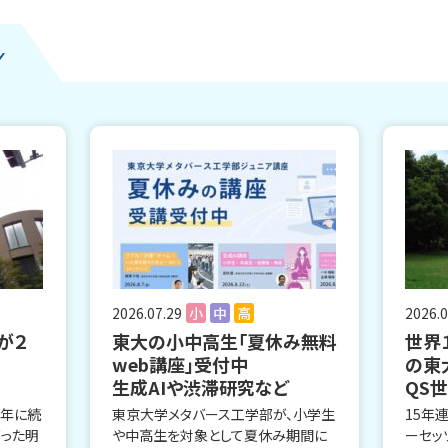
2026.07.29
小
中
高
2026.0
が２
東大の小中高生「夏休み無料
世界
web講座」受付中
の東
生成AIや渋滞研究など
QS
昨年に続
東京大学メタバース工学部が、小学生
15年
だった明
や中高生を対象として夏休み期間に
ーセッ