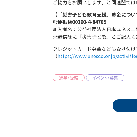
ご協力をお願いします」と同連盟では
【「災害子ども教育支援」募金につい
郵便振替00190-4-84705
加入者名：公益社団法人日本ユネスコ
※通信欄に「災害子ども」とご記入く
クレジットカード募金なども受け付け
（
https://www.unesco.or.jp/activit
進学・受験
イベント・募集
投稿ナビゲーション