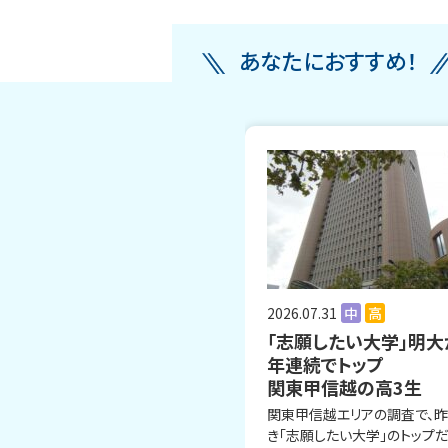
あなたにおすすめ！
2026.07.31
中
高
「志願したい大学」明大
年連続でトップ
関東甲信越の高3生
関東甲信越エリアの調査で、
き「志願したい大学」のトップ