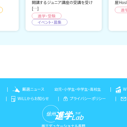
開講するジュニア講座の受講を受け
屋Hos
[…]
進
進学・受験
イベント・募集
厳選ニュース
W
幼児
・
小学生
・
中学生
・
高校生
WiLLからお知らせ
プライバシーポリシー