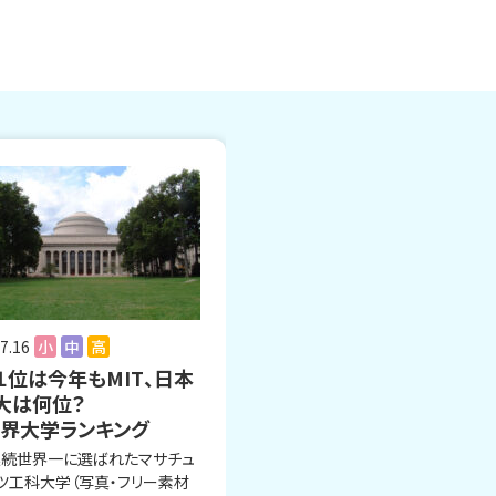
7.16
小
中
高
１位は今年もMIT、日本
大は何位？
世界大学ランキング
連続世界一に選ばれたマサチュ
ツ工科大学（写真・フリー素材