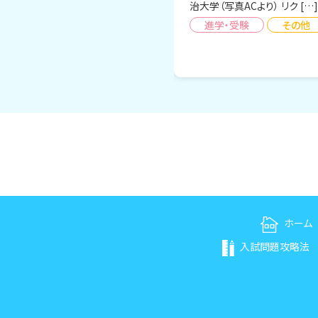
治大学（写真ACより） リク […]
進学・受験
その他
ホーム
入試問題攻略法