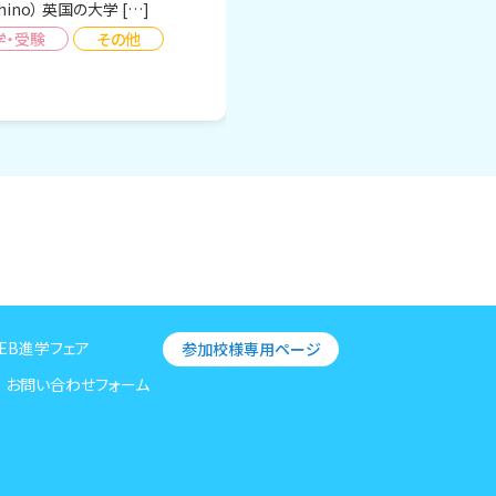
hino） 英国の大学 […]
学・受験
その他
EB進学フェア
参加校様専用ページ
お問い合わせフォーム