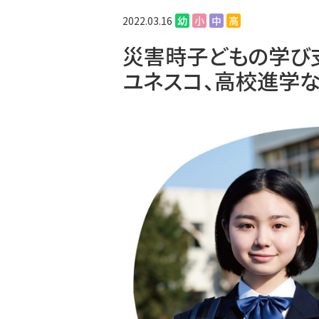
2022.03.16
幼
小
中
高
災害時子どもの学び
ユネスコ、高校進学