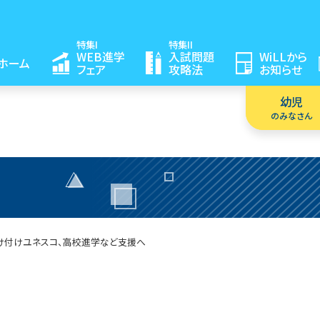
特集I
特集II
WEB進学
入試問題
WiLLから
ホーム
フェア
攻略法
お知らせ
幼児
のみなさん
け付け
ユネスコ、高校進学など支援へ