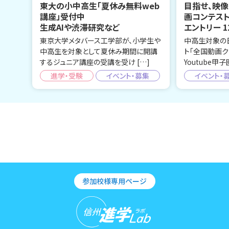
東大の小中高生「夏休み無料web
目指せ、映像
講座」受付中
画コンテス
生成AIや渋滞研究など
エントリー 1
東京大学メタバース工学部が、小学生や
中高生対象の
中高生を対象として夏休み期間に開講
ト「全国動画ク
するジュニア講座の受講を受け […]
Youtube甲子
進学・受験
イベント・募集
イベント・
参加校様専用ページ