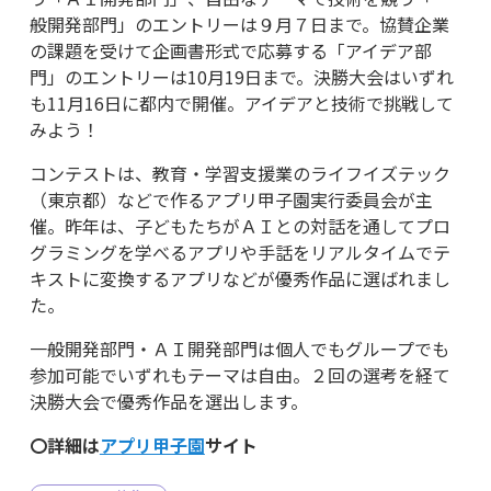
般開発部門」のエントリーは９月７日まで。協賛企業
の課題を受けて企画書形式で応募する「アイデア部
門」のエントリーは10月19日まで。決勝大会はいずれ
も11月16日に都内で開催。アイデアと技術で挑戦して
みよう！
コンテストは、教育・学習支援業のライフイズテック
（東京都）などで作るアプリ甲子園実行委員会が主
催。昨年は、子どもたちがＡＩとの対話を通してプロ
グラミングを学べるアプリや手話をリアルタイムでテ
キストに変換するアプリなどが優秀作品に選ばれまし
た。
一般開発部門・ＡＩ開発部門は個人でもグループでも
参加可能でいずれもテーマは自由。２回の選考を経て
決勝大会で優秀作品を選出します。
〇詳細は
アプリ甲子園
サイト