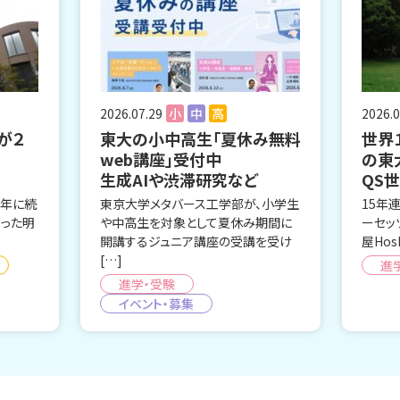
2026.07.29
小
中
高
2026.0
が２
東大の小中高生「夏休み無料
世界
web講座」受付中
の東
生成AIや渋滞研究など
QS
昨年に続
東京大学メタバース工学部が、小学生
15年
だった明
や中高生を対象として夏休み期間に
ーセッ
開講するジュニア講座の受講を受け
屋Hos
[…]
進
進学・受験
イベント・募集