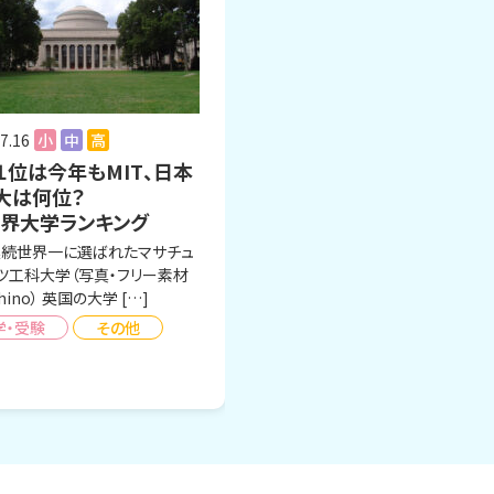
7.16
小
中
高
１位は今年もMIT、日本
大は何位？
世界大学ランキング
連続世界一に選ばれたマサチュ
ツ工科大学（写真・フリー素材
hino） 英国の大学 […]
学・受験
その他