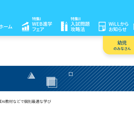
特集I
特集II
WEB進学
入試問題
WiLLから
ホーム
フェア
攻略法
お知らせ
幼児
のみなさん
賞
AI教材などで個別最適な学び