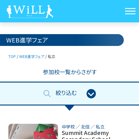
WEB進学フェア
TOP
/
WEB進学フェア
/
私立
参加校一覧からさがす
絞り込む

中学校
／
北信
／
私立
Summit Academy