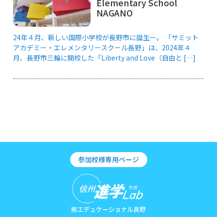
Elementary School
NAGANO
24年４月、新しい国際小学校が長野市に誕生ー。 「サミット
アカデミー・エレメンタリースクール長野」は、2024年４
月、長野市三輪に開校した「Liberty and Love（自由と […]
参加校様専用ページ